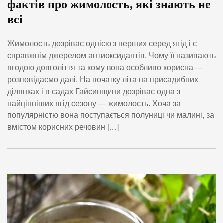
фактів про жимолость, які знають не
всі
Жимолость дозріває однією з перших серед ягід і є
справжнім джерелом антиоксидантів. Чому її називають
ягодою довголіття та кому вона особливо корисна —
розповідаємо далі. На початку літа на присадибних
ділянках і в садах Гайсинщини дозріває одна з
найцінніших ягід сезону — жимолость. Хоча за
популярністю вона поступається полуниці чи малині, за
вмістом корисних речовин […]