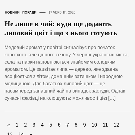
НОВИНИ
,
ПОРАДИ
17 ЧЕРВНЯ, 2026
Не лише в чай: куди ще додають
липовий цвіт і що з нього готують
Медовий аромат у повітрі сигналізує про початок
короткого, але цінного сезону. У червні українські міста,
села та парки наповнюються знайомим солодким
ароматом. Це зацвітає липа — дерево, яке здавна
асоціюється з літом, домашнім затишком і народною
медициною. Для багатьох липовий цвіт — це
насамперед запашний чай на випадок застуди. Однак
сучасні фахівці наголошують: можливості цієї […]
«
1
2
3
4
5
6
7
8
9
10
11
12
13
14
»