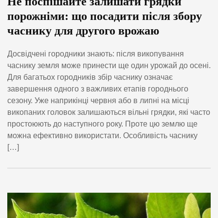
Не поспішайте залишати грядки
порожніми: що посадити після збору
часнику для другого врожаю
Досвідчені городники знають: після викопування
часнику земля може принести ще один урожай до осені.
Для багатьох городників збір часнику означає
завершення одного з важливих етапів городнього
сезону. Уже наприкінці червня або в липні на місці
викопаних головок залишаються вільні грядки, які часто
простоюють до наступного року. Проте цю землю ще
можна ефективно використати. Особливість часнику
[…]