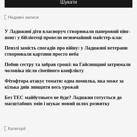
Недавні записи
У Ладижині діти власноруч створювали паперовий пінг-
понг: у бібліотеці провели незвичайний майстер-клас
Пензлі замість спогадів про війну: у Ладижині ветерани
створювали картини просто неба
Побив сестру та забрав гроші: на Гайсинщині затримали
чоловіка після сімейного конфлікту
Фітофтора атакує томати: одна помилка, яка може за
кілька днів знищити весь урожай
Без ТЕС майбутнього не буде? Ладижин готується до
масштабних змін і шукає новий шлях розвитку
Категорії