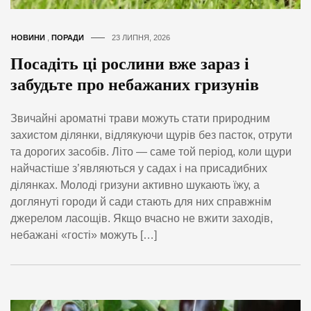
НОВИНИ
,
ПОРАДИ
23 ЛИПНЯ, 2026
Посадіть ці рослини вже зараз і
забудьте про небажаних гризунів
Звичайні ароматні трави можуть стати природним
захистом ділянки, відлякуючи щурів без пасток, отрути
та дорогих засобів. Літо — саме той період, коли щури
найчастіше з’являються у садах і на присадибних
ділянках. Молоді гризуни активно шукають їжу, а
доглянуті городи й сади стають для них справжнім
джерелом ласощів. Якщо вчасно не вжити заходів,
небажані «гості» можуть […]