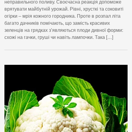
неправильного поливу. Своєчасна реакція допоможе
врятувати майбутній урожай. Рівні, хрусткі та соковиті
огірки – мрія кожного городника. Проте в розпал літа
багато дачників помічають, що замість красивих
зеленців на грядках з’являються плоди дивної форми:
схожі на гачки, груші чи навіть лампочки. Така […]