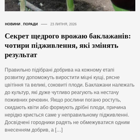
НОВИНИ
,
ПОРАДИ
23 ЛИПНЯ, 2026
Секрет щедрого врожаю баклажанів:
чотири підживлення, які змінять
результат
Правильно підібрані добрива на кожному етапі
розвитку допоможуть виростити міцні кущі, рясне
цвітіння та великі, соковиті плоди. Баклажани належать
до культур, які дуже чутливо реагують на нестачу
поживних речовин. Якщо рослини погано ростуть,
скидають квіти або формують дрібні плоди, причина
нерідко криється саме у неправильному підживленні.
Досвідчені городники радять не обмежуватися одним
внесенням добрив, а […]