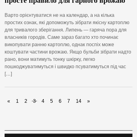
просте правило для гарного врожаю
Варто орієнтуватися не на календар, а на кілька
простих ознак, які допоможуть зібрати якісну картоплю
для тривалого зберігання. Липень — гаряча пора для
власників городів. Саме зараз багато хто починає
викопувати ранню картоплю, однак поспіх може
коштувати частини врожаю. Якщо бульби зібрати надто
рано, вони матимуть тонку шкірку, легко
пошкоджуватимуться і швидко псуватимуться під час
[…]
«
1
2
3
4
5
6
7
14
»