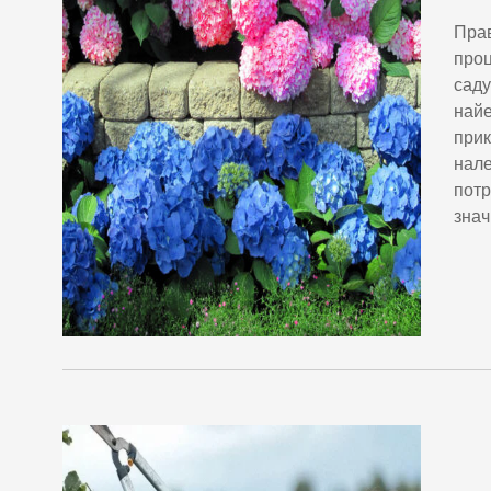
Прав
проц
саду
найе
прик
нале
потр
знач