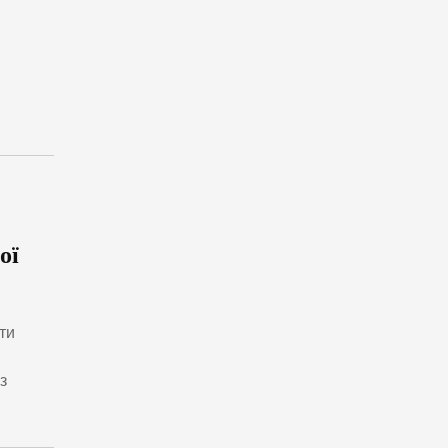
ої
ти
з