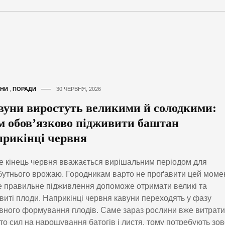
НИ
,
ПОРАДИ
30 ЧЕРВНЯ, 2026
вуни виростуть великими й солодкими:
м обов’язково підживити баштан
прикінці червня
 кінець червня вважається вирішальним періодом для
утнього врожаю. Городникам варто не проґавити цей момен
 правильне підживлення допоможе отримати великі та
виті плоди. Наприкінці червня кавуни переходять у фазу
вного формування плодів. Саме зараз рослини вже витрат
то сил на нарощування батогів і листя, тому потребують зов