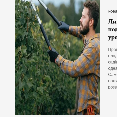
НОВИ
Лип
по
ур
Прав
плод
саді
одна
Саме
пожи
розв