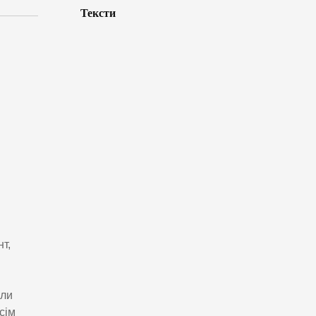
Тексти
т,
или
сім