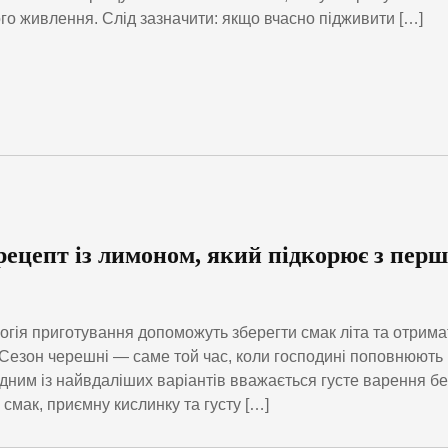
го живлення. Слід зазначити: якщо вчасно підживити […]
рецепт із лимоном, який підкорює з перш
логія приготування допоможуть зберегти смак літа та отрима
 Сезон черешні — саме той час, коли господині поповнюють
дним із найвдаліших варіантів вважається густе варення бе
смак, приємну кислинку та густу […]