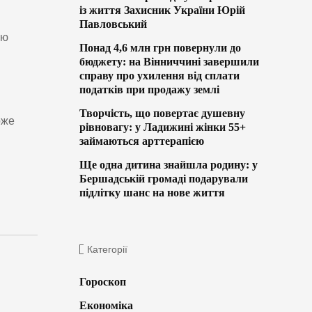
із життя Захисник України Юрій
Павловський
ою
Понад 4,6 млн грн повернули до
бюджету: на Вінниччині завершили
справу про ухилення від сплати
податків при продажу землі
Творчість, що повертає душевну
оже
рівновагу: у Ладижині жінки 55+
займаються арттерапією
Ще одна дитина знайшла родину: у
Бершадській громаді подарували
підлітку шанс на нове життя
Категорії
Гороскоп
Економіка