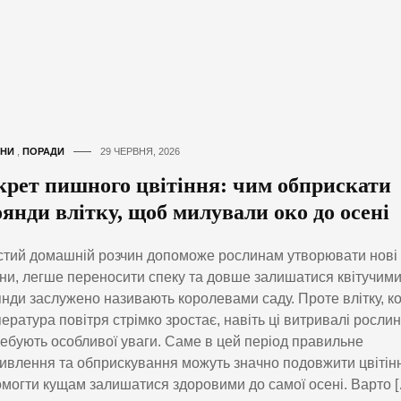
НИ
,
ПОРАДИ
29 ЧЕРВНЯ, 2026
крет пишного цвітіння: чим обприскати
оянди влітку, щоб милували око до осені
тий домашній розчин допоможе рослинам утворювати нові
ни, легше переносити спеку та довше залишатися квітучими
нди заслужено називають королевами саду. Проте влітку, к
ература повітря стрімко зростає, навіть ці витривалі росли
ебують особливої уваги. Саме в цей період правильне
ивлення та обприскування можуть значно подовжити цвітінн
могти кущам залишатися здоровими до самої осені. Варто 