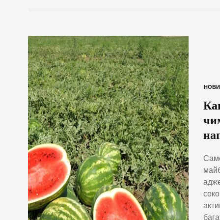
НОВИ
Ка
чи
на
Саме
майб
адже
соко
акти
бага