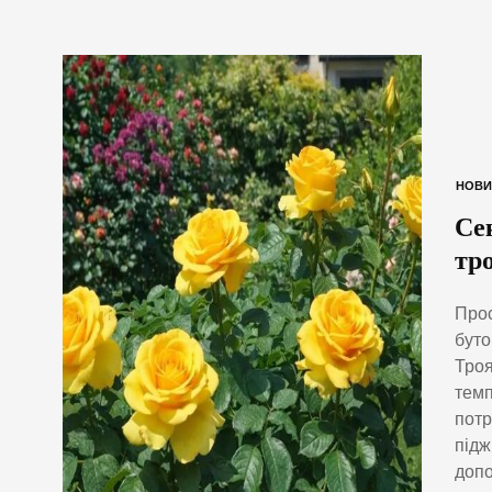
НОВИ
Се
тр
Прос
буто
Троя
темп
потр
підж
допо