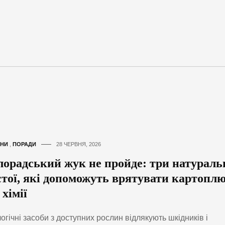
НИ
,
ПОРАДИ
28 ЧЕРВНЯ, 2026
лорадський жук не пройде: три натураль
стої, які допоможуть врятувати картопл
 хімії
огічні засоби з доступних рослин відлякують шкідників і