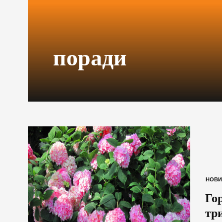
поради
НОВИ
Го
тр