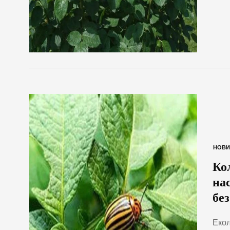
НОВИ
Ко
на
без
Екол