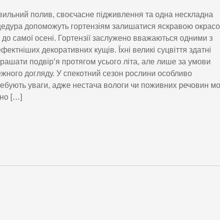
ильний полив, своєчасне підживлення та одна нескладна
едура допоможуть гортензіям залишатися яскравою окрас
 до самої осені. Гортензії заслужено вважаються одними з
фектніших декоративних кущів. Їхні великі суцвіття здатні
рашати подвір’я протягом усього літа, але лише за умови
жного догляду. У спекотний сезон рослини особливо
ебують уваги, адже нестача вологи чи поживних речовин м
но […]