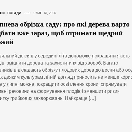
НИ
,
ПОРАДИ
1 ЛИПНЯ, 2026
нева обрізка саду: про які дерева варто
дбати вже зараз, щоб отримати щедрий
ожай
ильний догляд у середині літа допоможе покращити якість
ів, зміцнити дерева та захистити їх від хвороб. Багато
вників відкладають обрізку плодових дерев до весни або осе
к деяким культурам літній догляд приносить не менше корис
 у липні можна покращити освітлення крони, спрямувати
вні речовини на формування плодів і зменшити ризик
итку грибкових захворювань. Найкраще […]