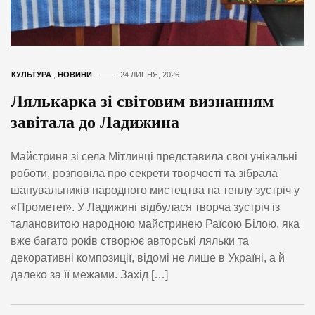
КУЛЬТУРА
,
НОВИНИ
24 ЛИПНЯ, 2026
Лялькарка зі світовим визнанням
завітала до Ладижина
Майстриня зі села Мітлинці представила свої унікальні
роботи, розповіла про секрети творчості та зібрала
шанувальників народного мистецтва на теплу зустріч у
«Прометеї». У Ладижині відбулася творча зустріч із
талановитою народною майстринею Раїсою Білою, яка
вже багато років створює авторські ляльки та
декоративні композиції, відомі не лише в Україні, а й
далеко за її межами. Захід […]