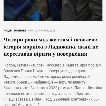
ЛЮДИ
,
НОВИНИ
24 ЛИПНЯ, 2026
Чотири роки між життям і неволею:
історія морпіха з Ладижина, який не
переставав вірити у повернення
Полон, катування, сотні кілометрів надії та мрія про дім.
Захисник Павло Шишкін повернувся до рідного
Ладижина після майже чотирьох років російської
неволі, зберігши найцінніше — віру, людяність і
бажання жити. 24 лютого 2022 року для Павла Шишкіна
почалося не зі звичного ранку, а зі слів побратима:
«Паш, вставай, війна». Тоді 22-річний контрактник 36-ї
окремої бригади […]