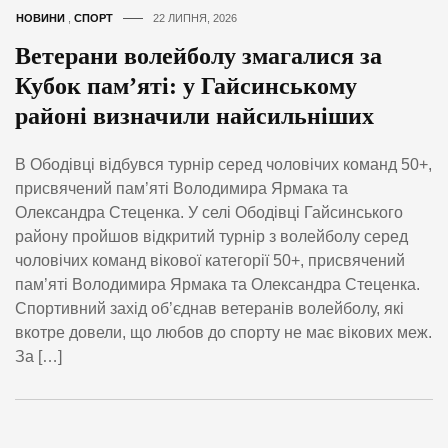
НОВИНИ
,
СПОРТ
22 ЛИПНЯ, 2026
Ветерани волейболу змагалися за
Кубок пам’яті: у Гайсинському
районі визначили найсильніших
В Ободівці відбувся турнір серед чоловічих команд 50+,
присвячений пам’яті Володимира Ярмака та
Олександра Стеценка. У селі Ободівці Гайсинського
району пройшов відкритий турнір з волейболу серед
чоловічих команд вікової категорії 50+, присвячений
пам’яті Володимира Ярмака та Олександра Стеценка.
Спортивний захід об’єднав ветеранів волейболу, які
вкотре довели, що любов до спорту не має вікових меж.
За […]