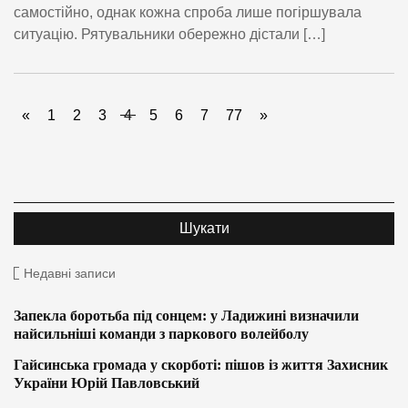
самостійно, однак кожна спроба лише погіршувала
ситуацію. Рятувальники обережно дістали […]
«
1
2
3
4
5
6
7
77
»
Недавні записи
Запекла боротьба під сонцем: у Ладижині визначили
найсильніші команди з паркового волейболу
Гайсинська громада у скорботі: пішов із життя Захисник
України Юрій Павловський