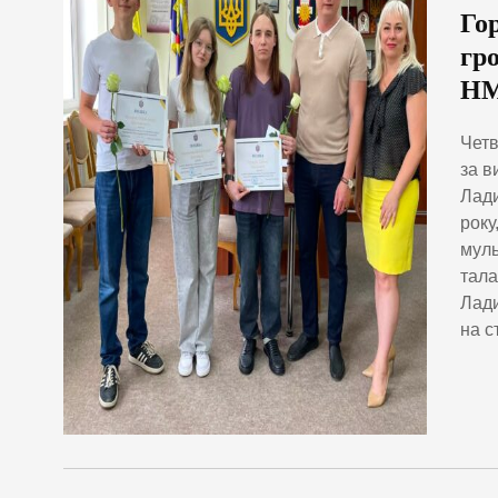
Го
гр
Н
Четв
за в
Лади
року
муль
тала
Лади
на с