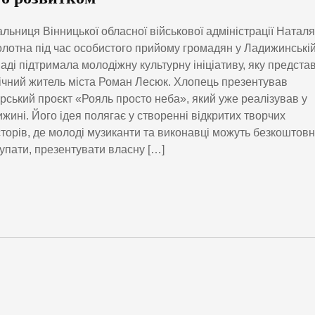
льниця Вінницької обласної військової адміністрації Наталя
лотна під час особистого прийому громадян у Ладижинські
аді підтримала молодіжну культурну ініціативу, яку предста
ічний житель міста Роман Лесюк. Хлопець презентував
рський проєкт «Рояль просто неба», який уже реалізував у
жині. Його ідея полягає у створенні відкритих творчих
торів, де молоді музиканти та виконавці можуть безкоштов
упати, презентувати власну […]