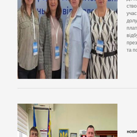
ство
учас
долу
плат
відб
през
та п
НОВИ