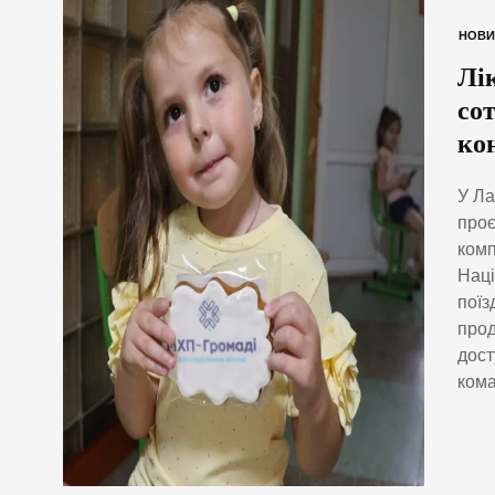
НОВИ
Лі
со
кон
У Ла
проє
комп
Наці
поїз
прод
дост
кома