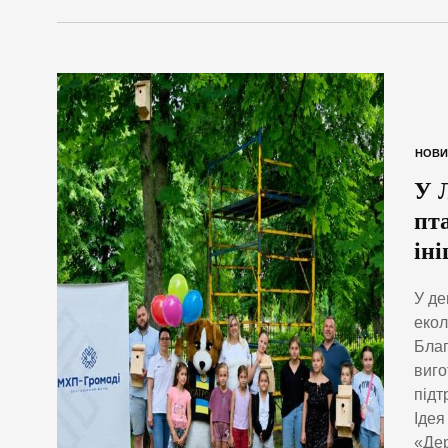
НОВИ
У 
пта
іні
У де
екол
Благ
виго
підт
Ідея
«Дер