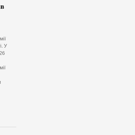
ів
мії
. У
26
мії
и
и