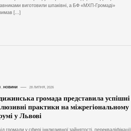
авниками виготовили шпаківні, а БФ «МХП-Громаді»
римав […]
И
,
НОВИНИ
28 ЛИПНЯ, 2026
дижинська громада представила успішні
клюзивні практики на міжрегіональному
румі у Львові
ід громади у сфері інклюзивної зайнятості, перекваліфікації