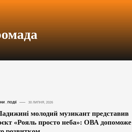
ромада
НИ
,
ПОДІЇ
30 ЛИПНЯ, 2026
Ладижині молодий музикант представив
оєкт «Рояль просто неба»: ОВА допоможе
го розвитком