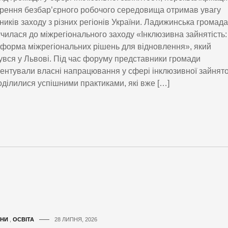
рення безбар’єрного робочого середовища отримав увагу
ників заходу з різних регіонів України. Ладижинська громада
чилася до міжрегіонального заходу «Інклюзивна зайнятість:
форма міжрегіональних рішень для відновлення», який
увся у Львові. Під час форуму представники громади
ентували власні напрацювання у сфері інклюзивної зайнято
оділилися успішними практиками, які вже […]
НИ
,
ОСВІТА
28 ЛИПНЯ, 2026