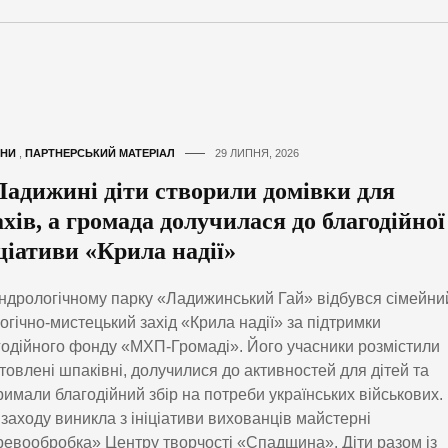
НИ
,
ПАРТНЕРСЬКИЙ МАТЕРІАЛ
29 ЛИПНЯ, 2026
Ладижині діти створили домівки для
хів, а громада долучилася до благодійної
ціативи «Крила надії»
ндрологічному парку «Ладижинський Гай» відбувся сімейни
огічно-мистецький захід «Крила надії» за підтримки
одійного фонду «МХП-Громаді». Його учасники розмістили
товлені шпаківні, долучилися до активностей для дітей та
римали благодійний збір на потреби українських військових.
 заходу виникла з ініціативи вихованців майстерні
евообробка» Центру творчості «Спадщина». Діти разом із