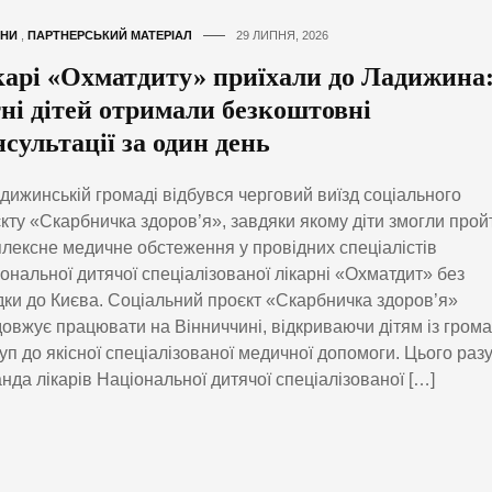
НИ
,
ПАРТНЕРСЬКИЙ МАТЕРІАЛ
29 ЛИПНЯ, 2026
карі «Охматдиту» приїхали до Ладижина
тні дітей отримали безкоштовні
сультації за один день
дижинській громаді відбувся черговий виїзд соціального
кту «Скарбничка здоров’я», завдяки якому діти змогли прой
лексне медичне обстеження у провідних спеціалістів
ональної дитячої спеціалізованої лікарні «Охматдит» без
дки до Києва. Соціальний проєкт «Скарбничка здоров’я»
овжує працювати на Вінниччині, відкриваючи дітям із гром
уп до якісної спеціалізованої медичної допомоги. Цього раз
нда лікарів Національної дитячої спеціалізованої […]