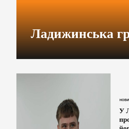
Ладижинська г
НОВИ
У 
пр
йо