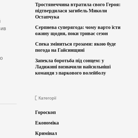
Тростянеччина втратила свого Героя:
підтвердилася загибель Миколи
Остапчука
й
Серпнева суперягода: чому варто їсти
вив
ожину щодня, поки триває сезон
Спека зміниться грозами: якою буде
погода на Гайсинщині
но
Запекла боротьба під сонцем: у
Ладижині визначили найсильніші
команди з паркового волейболу
Категорії
Гороскоп
Економіка
Кримінал