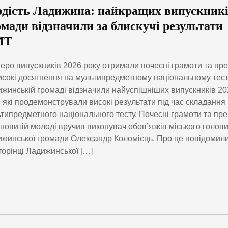
рдість Ладижина: найкращих випускник
омади відзначили за блискучі результати
МТ
еро випускників 2026 року отримали почесні грамоти та пре
исокі досягнення на мультипредметному національному тесті
жинській громаді відзначили найуспішніших випускників 20
, які продемонстрували високі результати під час складання
типредметного національного тесту. Почесні грамоти та пре
новитій молоді вручив виконувач обов’язків міського голов
жинської громади Олександр Коломієць. Про це повідомил
торінці Ладижинської […]