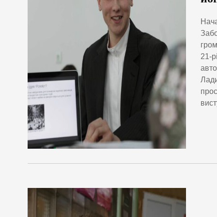
Нача
Забо
гром
21-р
авто
Лади
прос
вист