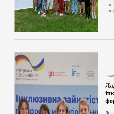
наст
підт
ЛЮД
Ла
ін
фо
Досв