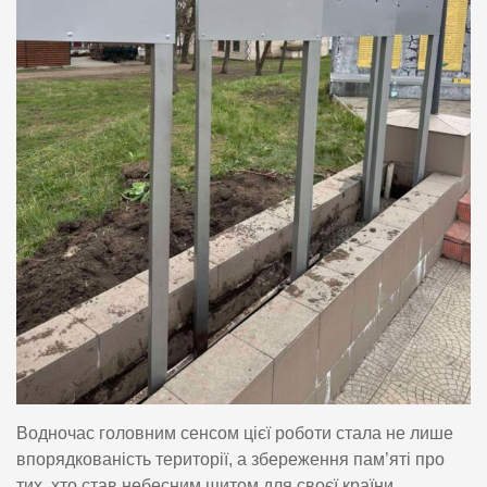
Водночас головним сенсом цієї роботи стала не лише
впорядкованість території, а збереження пам’яті про
тих, хто став небесним щитом для своєї країни.