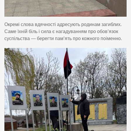
Окремі слова вдячності адресують родинам загиблих.
Саме їхній біль і сила є нагадуванням про обов’язок
суспільства — берегти пам’ять про кожного поіменно.