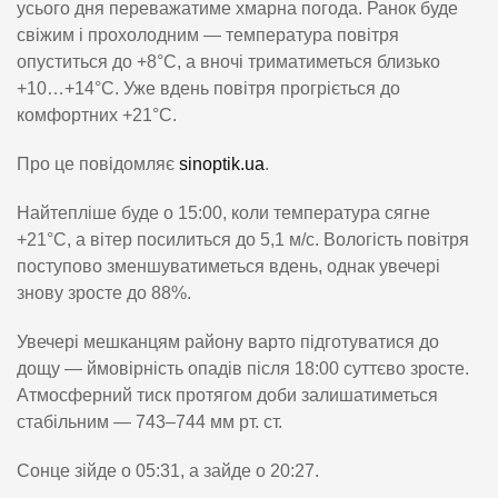
усього дня переважатиме хмарна погода. Ранок буде
свіжим і прохолодним — температура повітря
опуститься до +8°C, а вночі триматиметься близько
+10…+14°C. Уже вдень повітря прогріється до
комфортних +21°C.
Про це повідомляє
sinoptik.ua
.
Найтепліше буде о 15:00, коли температура сягне
+21°C, а вітер посилиться до 5,1 м/с. Вологість повітря
поступово зменшуватиметься вдень, однак увечері
знову зросте до 88%.
Увечері мешканцям району варто підготуватися до
дощу — ймовірність опадів після 18:00 суттєво зросте.
Атмосферний тиск протягом доби залишатиметься
стабільним — 743–744 мм рт. ст.
Сонце зійде о 05:31, а зайде о 20:27.