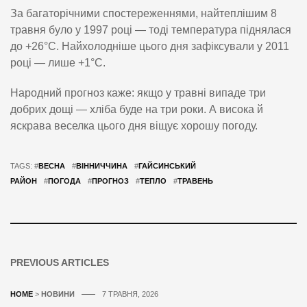
За багаторічними спостереженнями, найтеплішим 8
травня було у 1997 році — тоді температура піднялася
до +26°C. Найхолодніше цього дня зафіксували у 2011
році — лише +1°C.
Народний прогноз каже: якщо у травні випаде три
добрих дощі — хліба буде на три роки. А висока й
яскрава веселка цього дня віщує хорошу погоду.
TAGS: #
ВЕСНА
#
ВІННИЧЧИНА
#
ГАЙСИНСЬКИЙ
РАЙОН
#
ПОГОДА
#
ПРОГНОЗ
#
ТЕПЛО
#
ТРАВЕНЬ
PREVIOUS ARTICLES
HOME
>
НОВИНИ
7 ТРАВНЯ, 2026