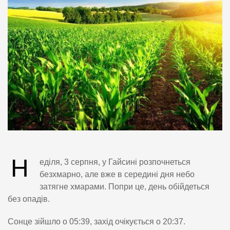
Н
еділя, 3 серпня, у Гайсині розпочнеться
безхмарно, але вже в середині дня небо
затягне хмарами. Попри це, день обійдеться
без опадів.
Сонце зійшло о 05:39, захід очікується о 20:37.