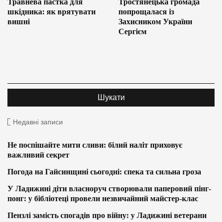
Травнева пастка для
Тростянецька громада
шкідника: як врятувати
попрощалася із
вишні
Захисником України
Сергієм
Недавні записи
Не поспішайте мити сливи: білий наліт приховує
важливий секрет
Погода на Гайсинщині сьогодні: спека та сильна гроза
У Ладижині діти власноруч створювали паперовий пінг-
понг: у бібліотеці провели незвичайний майстер-клас
Пензлі замість спогадів про війну: у Ладижині ветерани