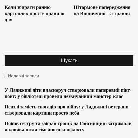
Коли збирати ранню
Штормове попередження
картоплю: просте правило
на Вінниччині – 5 травня
для
Недавні записи
У Ладижині діти власноруч створювали паперовий пінг-
понг: у бібліотеці провели незвичайний майстер-клас
Пензлі замість спогадів про війну: у Ладижині ветерани
створювали картини просто неба
Побив сестру та забрав гроші: на Гайсинщині затримали
чоловіка після сімейного конфлікту