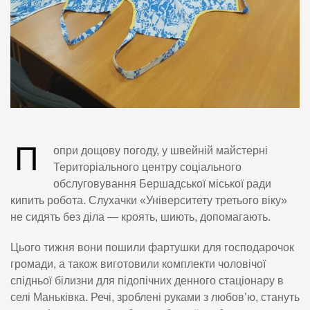
П
опри дощову погоду, у швейній майстерні
Територіального центру соціального
обслуговування Бершадської міської ради
кипить робота. Слухачки «Університету третього віку»
не сидять без діла — кроять, шиють, допомагають.
Цього тижня вони пошили фартушки для господарочок
громади, а також виготовили комплекти чоловічої
спідньої білизни для підопічних денного стаціонару в
селі Маньківка. Речі, зроблені руками з любов’ю, стануть