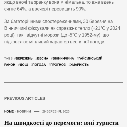
якщо вночі та зранку вона мінімальна, то вже вдень
сягне 64%, а ввечері перевищить 90%.
За багаторічними спостереженнями, 30 березня на
Вінниччині фіксували як справжнє тепло (+21°C у 2024
році), так і відчутні морози (до -5°C у 1952-му), що
підкреслює мінливий характер весняної погоди.
TAGS: #
БЕРЕЗЕНЬ
#
ВЕСНА
#
ВІННИЧЧИНА
#
ГАЙСИНСЬКИЙ
РАЙОН
#
ДОЩ
#
ПОГОДА
#
ПРОГНОЗ
#
ХМАРНІСТЬ
PREVIOUS ARTICLES
HOME
>
НОВИНИ
29 БЕРЕЗНЯ, 2026
На швидкості до перемоги: юні туристи