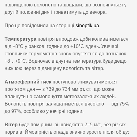
підвищеною вологістю та дощами, що розпочнуться у
другій половині дня і триватимуть до вечора.
Про це повідомили на сторінці
sinoptik.ua
.
Температура
повітря впродовж доби коливатиметься
від +8°C у ранкові години до +10°C вдень. Увечері
стовпчики термометрів знову опустяться до позначок
+8…+9°C. Водночас відчутна температура буде дещо
нижчою через підвищену вологість та вітер.
Атмосферний тиск
поступово знижуватиметься
протягом дня — з 739 до 734 мм рт. ст., що може
вплинути на самопочуття метеозалежних людей.
Вологість повітря залишатиметься високою — від 75%
до 97%, особливо у вечірні години.
Вітер
буде помірним, зі швидкістю 2–5 м/с, без різких
поривів. Ймовірність опадів значно зросте після обіду: