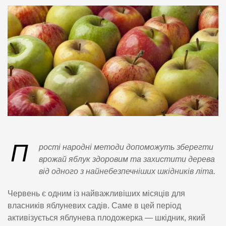
П
рості народні методи допоможуть зберегти
врожай яблук здоровим та захистити дерева
від одного з найнебезпечніших шкідників літа.
Червень є одним із найважливіших місяців для
власників яблуневих садів. Саме в цей період
активізується яблунева плодожерка — шкідник, який