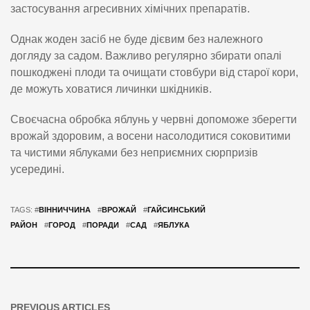
застосування агресивних хімічних препаратів.
Однак жоден засіб не буде дієвим без належного
догляду за садом. Важливо регулярно збирати опалі
пошкоджені плоди та очищати стовбури від старої кори,
де можуть ховатися личинки шкідників.
Своєчасна обробка яблунь у червні допоможе зберегти
врожай здоровим, а восени насолодитися соковитими
та чистими яблуками без неприємних сюрпризів
усередині.
TAGS: #
ВІННИЧЧИНА
#
ВРОЖАЙ
#
ГАЙСИНСЬКИЙ
РАЙОН
#
ГОРОД
#
ПОРАДИ
#
САД
#
ЯБЛУКА
PREVIOUS ARTICLES