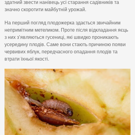
здатний звести нанівець усі старання садівників та
значно скоротити майбутній урожай.
На перший погляд плодожерка здається звичайним
непримітним метеликом. Проте після відкладання яєць
з них з’являються гусениці, які швидко проникають
усередину плодів. Саме вони стають причиною появи
червивих яблук, передчасного опадання плодів та
втрати їхньої якості.