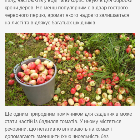
пилу, настоюють у воді та використовують для обробки
крони дерев. Не менш популярним є відвар гострого
червоного перцю, аромат якого надовго залишається
на листі та відлякує багатьох шкідників.
Ще одним природним помічником для садівників може
стати настій із бадилля томатів. У ньому містяться
речовини, що негативно впливають на комах і
допомагають зменшити їхню чисельність без