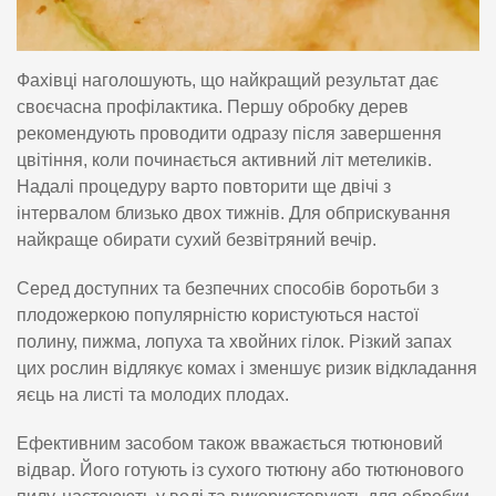
Фахівці наголошують, що найкращий результат дає
своєчасна профілактика. Першу обробку дерев
рекомендують проводити одразу після завершення
цвітіння, коли починається активний літ метеликів.
Надалі процедуру варто повторити ще двічі з
інтервалом близько двох тижнів. Для обприскування
найкраще обирати сухий безвітряний вечір.
Серед доступних та безпечних способів боротьби з
плодожеркою популярністю користуються настої
полину, пижма, лопуха та хвойних гілок. Різкий запах
цих рослин відлякує комах і зменшує ризик відкладання
яєць на листі та молодих плодах.
Ефективним засобом також вважається тютюновий
відвар. Його готують із сухого тютюну або тютюнового