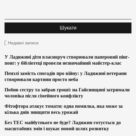
Недавні записи
У Ладижині діти власноруч створювали паперовий пінг-
понг: у бібліотеці провели незвичайний майстер-клас
Пензлі замість спогадів про війну: у Ладижині ветерани
створювали картини просто неба
Побив сестру та забрав гроші: на Гайсинщині затримали
чоловіка після сімейного конфлікту
Фітофтора атакує томати: одна помилка, яка може за
кілька днів знищити весь урожай
Без ТЕС майбутнього не буде? Ладижин готується до
масштабних змін і шукає новий шлях розвитку