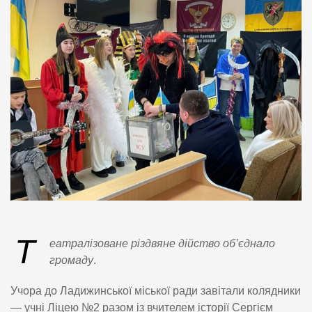
Т
еатралізоване різдвяне дійство об’єднало
громаду
.
Учора до Ладижинської міської ради завітали колядники
— учні Ліцею №2 разом із вчителем історії Сергієм