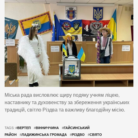
Міська рада висловлює щиру подяку учням ліцею,
наставнику та духовенству за збереження українських
традицій, світло Різдва та важливу благодійну місію.
TAGS: #
ВЕРТЕП
#
ВІННИЧЧИНА
#
ГАЙСИНСЬКИЙ
РАЙОН
#
ЛАДИЖИНСЬКА ГРОМАДА
#
РІЗДВО
#
СВЯТО