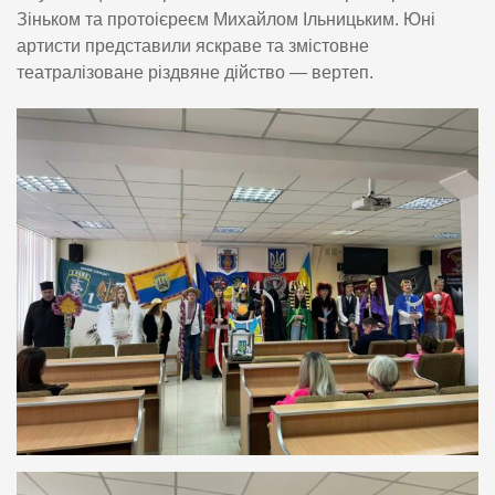
Зіньком та протоієреєм Михайлом Ільницьким. Юні
артисти представили яскраве та змістовне
театралізоване різдвяне дійство — вертеп.