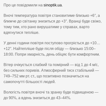
Про це повідомили на
sinoptik.ua
.
Вночі температура повітря становитиме близько +6°, а
ближче до світанку знизиться до +3°. Вранці буде свіжо,
тому тим, хто рано вирушатиме у справах, варто
вдягнутися тепліше.
У денні години повітря поступово прогріється до +10…
+12°. Найтепліше буде після обіду — близько 15:00–
18:00. Попри хмарність, день обіцяє бути комфортним.
Вітер очікується слабкий та помірний — від 1 до 4 м/с,
без сильних поривів. Атмосферний тиск стабільний —
749–752 мм рт. ст., що позитивно позначиться на
самопочутті більшості людей.
Вологість повітря вночі та зранку буде підвищеною —
до 90%, а вдень знизиться до 43–44%.