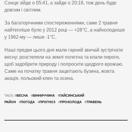
Сонце зійде о 05:41, а зайде о 20:18, тож день буде
довгим і світлим.
За багаторічними спостереженнями, саме 2 травня
найтепліше було у 2012 році — +28°C, а найхолодніше
у 1962-му — лише -1°C.
Наші предки цього дня мали гарний звичай зустрічати
весну: розстеляли на землі полотна та клали пироги,
щоб задобрити природу і попросити щедрого врожаю.
Саме на початку травня зацвітають бузина, жовта
акація, польовий клен та осина.
TAGS: #
ВЕСНА
#
ВІННИЧЧИНА
#
ГАЙСИНСЬКИЙ
РАЙОН
#
ПОГОДА
#
ПРОГНОЗ
#
ПРОХОЛОДА
#
ТРАВЕНЬ