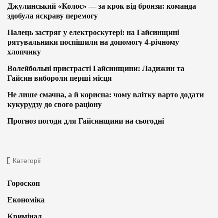
Джулинський «Колос» — за крок від бронзи: команда
здобула яскраву перемогу
Палець застряг у електроскутері: на Гайсинщині
рятувальники поспішили на допомогу 4-річному
хлопчику
Волейбольні пристрасті Гайсинщини: Ладижин та
Гайсин вибороли перші місця
Не лише смачна, а й корисна: чому влітку варто додати
кукурудзу до свого раціону
Прогноз погоди для Гайсинщини на сьогодні
Категорії
Гороскоп
Економіка
Кримінал