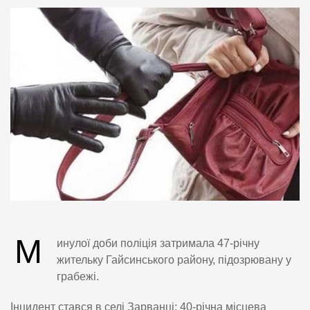
М
инулої доби поліція затримала 47-річну
жительку Гайсинського району, підозрювану у
грабежі.
Інцидент стався в селі Зарванці: 40-річна місцева