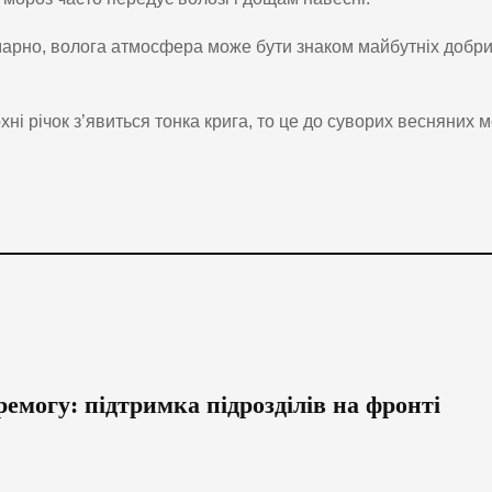
хмарно, волога атмосфера може бути знаком майбутніх добр
і річок з’явиться тонка крига, то це до суворих весняних м
емогу: підтримка підрозділів на фронті