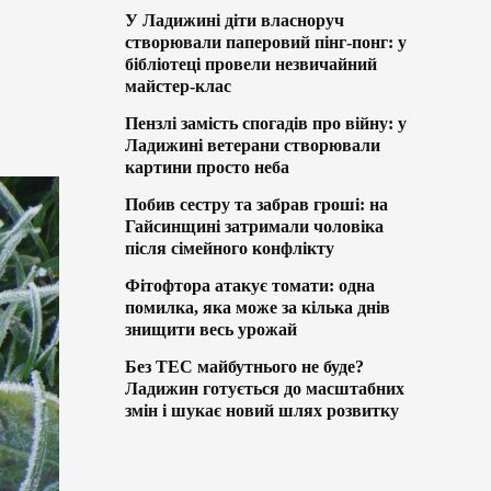
У Ладижині діти власноруч
створювали паперовий пінг-понг: у
бібліотеці провели незвичайний
майстер-клас
Пензлі замість спогадів про війну: у
Ладижині ветерани створювали
картини просто неба
Побив сестру та забрав гроші: на
Гайсинщині затримали чоловіка
після сімейного конфлікту
Фітофтора атакує томати: одна
помилка, яка може за кілька днів
знищити весь урожай
Без ТЕС майбутнього не буде?
Ладижин готується до масштабних
змін і шукає новий шлях розвитку