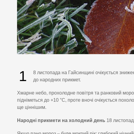
1
8 листопада на Гайсинщині очікується зниже
до народних прикмет.
Хмарне небо, прохолодне повітря та ранковий моро
підніметься до +10 °C, проте вночі очікується похо
ще ціннішим.
Народні прикмети на холодний день
18 листопад
Якщо рано мороз – буде мокрий рік: глибокий нічний