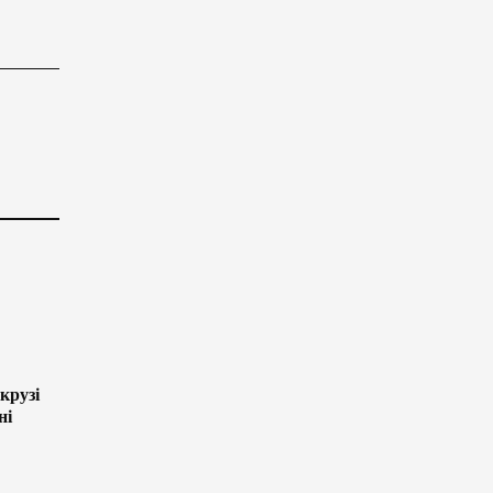
крузі
ні