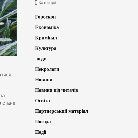
Категорії
Гороскоп
Економіка
Кримінал
Культура
люди
Некрологи
атися
Новини
Новини від читачів
ура
Освіта
а стане
Партнерський матеріал
Погода
Події