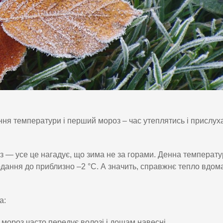
ння температури і перший мороз – час утеплятись і прислух
з — усе це нагадує, що зима не за горами. Денна температ
лодання до приблизно –2 °C. А значить, справжнє тепло вдом
а:
 мороз часто передує волозі і дощам навесні.