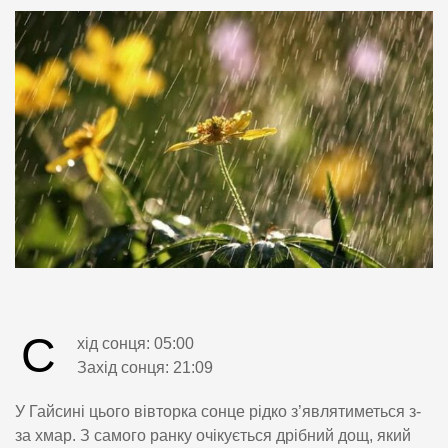
С
хід сонця: 05:00
Захід сонця: 21:09
У Гайсині цього вівторка сонце рідко з’являтиметься з-
за хмар. З самого ранку очікується дрібний дощ, який