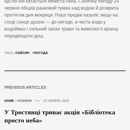
що по ній катається нечиста сила. Сонячну погоду 24
червня обіцяв ранковий туман над водою й розкрита
протягом дня мокриця. Наші предки казали: якщо на
сході сонця душно — до негоди, а чиста вода у
водоймах і сильний запах трави та жимолості вранці
передвіщали дощ.
TAGS: #
ГАЙСИН
#
ПОГОДА
PREVIOUS ARTICLES
HOME
>
НОВИНИ
23 ЧЕРВНЯ, 2025
У Тростянці триває акція «Бібліотека
просто неба»