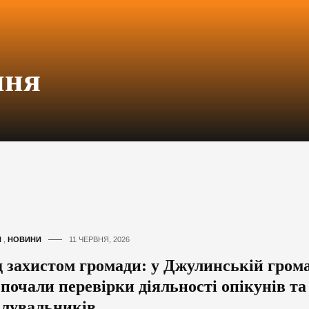
ння
И
,
НОВИНИ
11 ЧЕРВНЯ, 2026
д захистом громади: у Джулинській грома
зпочали перевірки діяльності опікунів та
клувальників