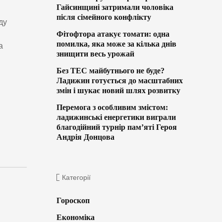
Гайсинщині затримали чоловіка
після сімейного конфлікту
ду
Фітофтора атакує томати: одна
помилка, яка може за кілька днів
а
знищити весь урожай
я
Без ТЕС майбутнього не буде?
Ладижин готується до масштабних
змін і шукає новий шлях розвитку
Перемога з особливим змістом:
ладижинські енергетики виграли
благодійний турнір пам’яті Героя
Андрія Донцова
Категорії
Гороскоп
Економіка