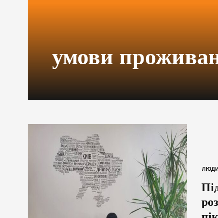
умови прожива
ЛЮД
Пі
ро
пі