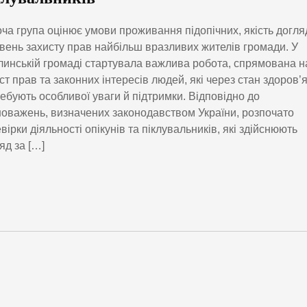
ча група оцінює умови проживання підопічних, якість догля
івень захисту прав найбільш вразливих жителів громади. У
инській громаді стартувала важлива робота, спрямована н
ст прав та законних інтересів людей, які через стан здоров’
ебують особливої уваги й підтримки. Відповідно до
оважень, визначених законодавством України, розпочато
вірки діяльності опікунів та піклувальників, які здійснюють
яд за […]