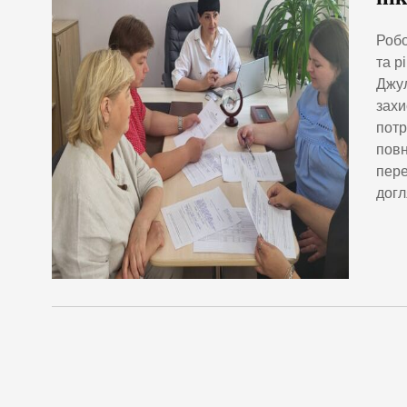
Робо
та р
Джул
захи
потр
повн
пере
догл