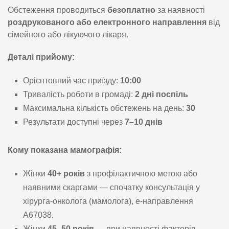
Обстеження проводиться
безоплатно
за наявності
роздрукованого або електронного направлення
від
сімейного або лікуючого лікаря.
Деталі прийому:
Орієнтовний час приїзду:
10:00
Тривалість роботи в громаді:
2 дні поспіль
Максимальна кількість обстежень на день:
30
Результати доступні через
7–10 днів
Кому показана мамографія:
Жінки
40+ років
з профілактичною метою або
наявними скаргами — спочатку консультація у
хірурга-онколога (мамолога), е-направлення
А67038.
Жінки
45–50 років
— при наявності факторів