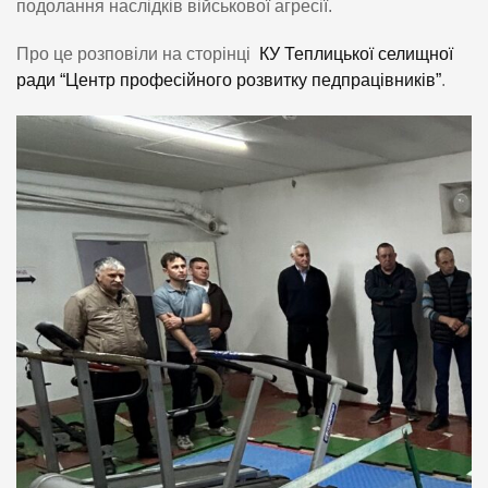
подолання наслідків військової агресії.
Про це розповіли на сторінці
КУ Теплицької селищної
ради “Центр професійного розвитку педпрацівників”
.