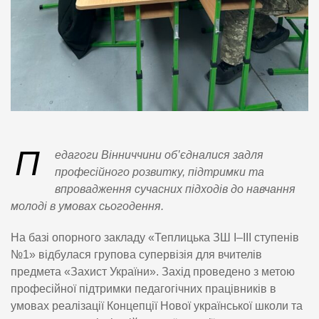
П
едагоги Вінниччини об’єдналися задля
професійного розвитку, підтримки та
впровадження сучасних підходів до навчання
молоді в умовах сьогодення.
На базі опорного закладу «Теплицька ЗШ І–ІІІ ступенів
№1» відбулася групова супервізія для вчителів
предмета «Захист України». Захід проведено з метою
професійної підтримки педагогічних працівників в
умовах реалізації Концепції Нової української школи та