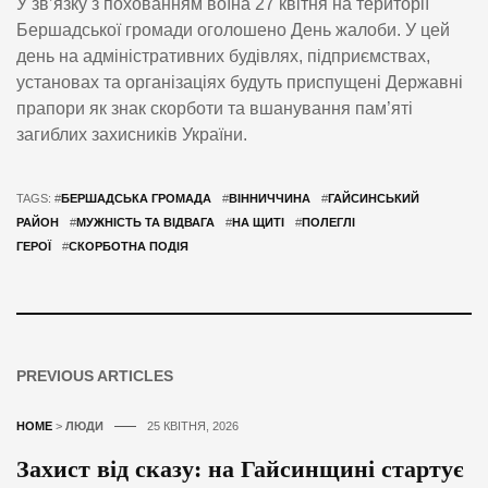
У зв’язку з похованням воїна 27 квітня на території
Бершадської громади оголошено День жалоби. У цей
день на адміністративних будівлях, підприємствах,
установах та організаціях будуть приспущені Державні
прапори як знак скорботи та вшанування пам’яті
загиблих захисників України.
TAGS: #
БЕРШАДСЬКА ГРОМАДА
#
ВІННИЧЧИНА
#
ГАЙСИНСЬКИЙ
РАЙОН
#
МУЖНІСТЬ ТА ВІДВАГА
#
НА ЩИТІ
#
ПОЛЕГЛІ
ГЕРОЇ
#
СКОРБОТНА ПОДІЯ
PREVIOUS ARTICLES
HOME
>
ЛЮДИ
25 КВІТНЯ, 2026
Захист від сказу: на Гайсинщині стартує