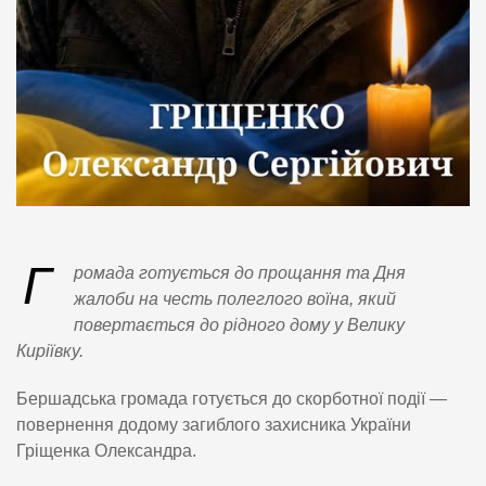
Г
ромада готується до прощання та Дня
жалоби на честь полеглого воїна, який
повертається до рідного дому у Велику
Киріївку.
Бершадська громада готується до скорботної події —
повернення додому загиблого захисника України
Гріщенка Олександра.