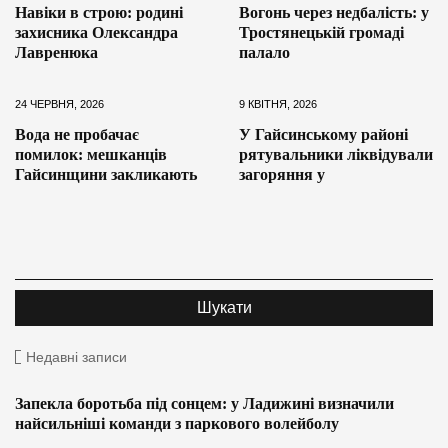
Навіки в строю: родині
Вогонь через недбалість: у
захисника Олександра
Тростянецькій громаді
Лавренюка
палало
24 ЧЕРВНЯ, 2026
9 КВІТНЯ, 2026
Вода не пробачає
У Гайсинському районі
помилок: мешканців
рятувальники ліквідували
Гайсинщини закликають
загоряння у
Недавні записи
Запекла боротьба під сонцем: у Ладижині визначили
найсильніші команди з паркового волейболу