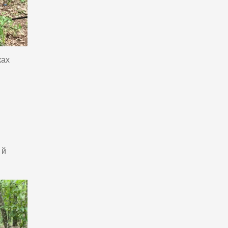
ках
 й