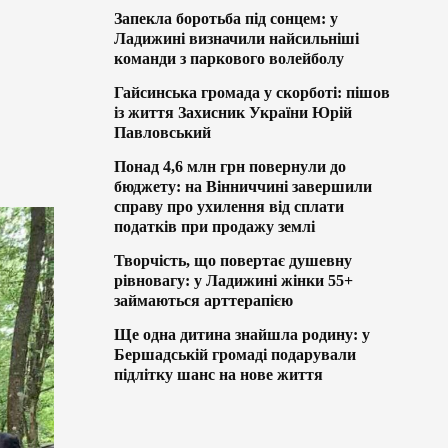
Запекла боротьба під сонцем: у
Ладижині визначили найсильніші
команди з паркового волейболу
Гайсинська громада у скорботі: пішов
із життя Захисник України Юрій
Павловський
Понад 4,6 млн грн повернули до
бюджету: на Вінниччині завершили
справу про ухилення від сплати
податків при продажу землі
Творчість, що повертає душевну
рівновагу: у Ладижині жінки 55+
займаються арттерапією
Ще одна дитина знайшла родину: у
Бершадській громаді подарували
підлітку шанс на нове життя