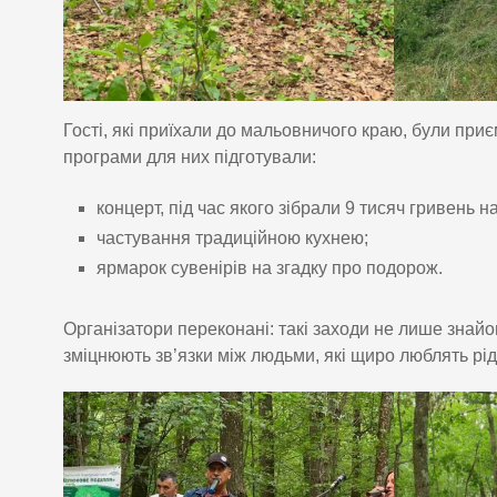
Гості, які приїхали до мальовничого краю, були п
програми для них підготували:
концерт, під час якого зібрали 9 тисяч гривень 
частування традиційною кухнею;
ярмарок сувенірів на згадку про подорож.
Організатори переконані: такі заходи не лише знайо
зміцнюють зв’язки між людьми, які щиро люблять рід