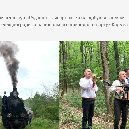
ий ретро-тур «Рудниця–Гайворон». Захід відбувся завдяки
ї селищної ради та національного природного парку «Карме