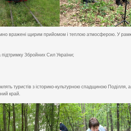
риємно вражені щирим прийомом і теплою атмосферою. У рам
на підтримку Збройних Сил України;
млять туристів з історико-культурною спадщиною Поділля, а
ний край.