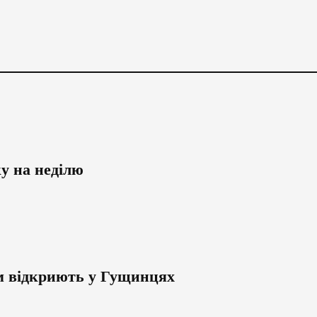
ку на неділю
м відкриють у Гущинцях