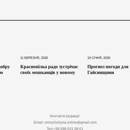
11 БЕРЕЗНЯ, 2026
10 СІЧНЯ, 2026
обру
Краснопілка радо зустрічає
Прогноз погоди для
ію
своїх мешканців у новому
Гайсинщини
Контакти редакції:
Email: vinnychchyna.online@gmail.com
Тел:+38 098 031 08 61