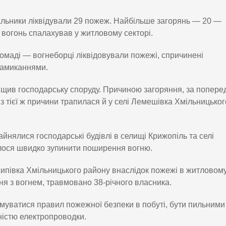
альники ліквідували 29 пожеж. Найбільше загорянь — 20 —
в вогонь спалахував у житловому секторі.
омаді — вогнеборці ліквідовували пожежі, спричинені
замиканнями.
ищив господарську споруду. Причиною загоряння, за попере
з тієї ж причини трапилася й у селі Лемешівка Хмільницьког
айнялися господарські будівлі в селищі Крижопіль та селі
алося швидко зупинити поширення вогню.
сипівка Хмільницького району внаслідок пожежі в житловом
я з вогнем, травмовано 38-річного власника.
уватися правил пожежної безпеки в побуті, бути пильними 
ністю електропроводки.