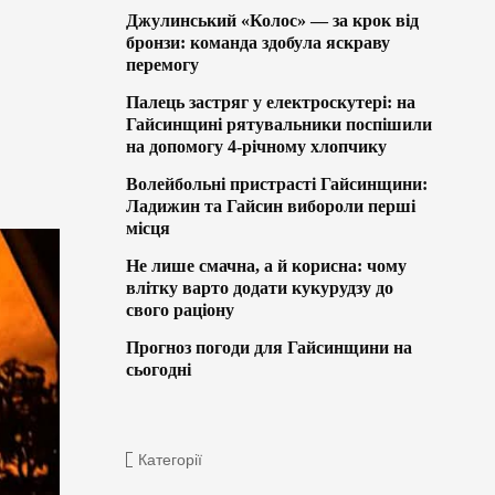
Джулинський «Колос» — за крок від
бронзи: команда здобула яскраву
перемогу
Палець застряг у електроскутері: на
Гайсинщині рятувальники поспішили
на допомогу 4-річному хлопчику
Волейбольні пристрасті Гайсинщини:
Ладижин та Гайсин вибороли перші
місця
Не лише смачна, а й корисна: чому
влітку варто додати кукурудзу до
свого раціону
Прогноз погоди для Гайсинщини на
сьогодні
Категорії