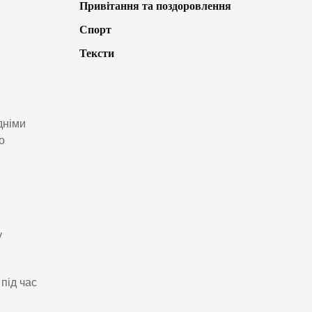
Привітання та поздоровлення
Спорт
Тексти
дніми
о
у
під час