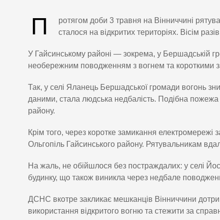
П
ротягом доби 3 травня на Вінниччині рятув
сталося на відкритих територіях. Вісім разі
У Гайсинському районі — зокрема, у Бершадській гр
необережним поводженням з вогнем та короткими 
Так, у селі Яланець Бершадської громади вогонь зн
даними, стала людська недбалість. Подібна пожежа 
району.
Крім того, через коротке замикання електромережі з
Ольгопіль Гайсинського району. Рятувальникам вд
На жаль, не обійшлося без постраждалих: у селі Йо
будинку, що також виникла через недбале поводженн
ДСНС вкотре закликає мешканців Вінниччини дотрим
використання відкритого вогню та стежити за справ