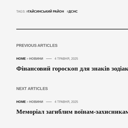
TAGS: #
ГАЙСИНСЬКИЙ РАЙОН
#
ДСНС
PREVIOUS ARTICLES
HOME
>
НОВИНИ
4 ТРАВНЯ, 2025
Фінансовий гороскоп для знаків зодіа
NEXT ARTICLES
HOME
>
НОВИНИ
4 ТРАВНЯ, 2025
Меморіал загиблим воїнам-захисника