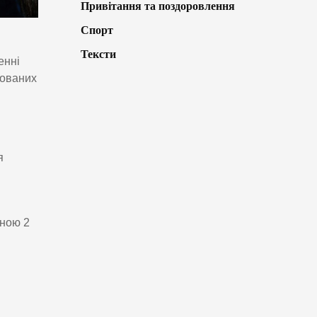
Привітання та поздоровлення
Спорт
Тексти
енні
кованих
я
иною 2