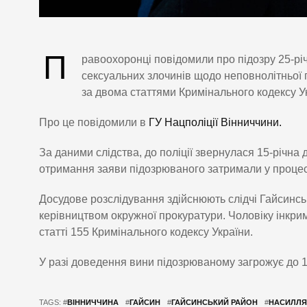
П
равоохоронці повідомили про підозру 25-рі
сексуальних злочинів щодо неповнолітньої 
за двома статтями Кримінального кодексу У
Про це повідомили в
ГУ Нацполіції Вінниччини.
За даними слідства, до поліції звернулася 15-річна
отримання заяви підозрюваного затримали у процесу
Досудове розслідування здійснюють слідчі Гайсинсь
керівництвом окружної прокуратури. Чоловіку інкрим
статті 155 Кримінального кодексу України.
У разі доведення вини підозрюваному загрожує до 1
TAGS: #
ВІННИЧЧИНА
#
ГАЙСИН
#
ГАЙСИНСЬКИЙ РАЙОН
#
НАСИЛЛЯ