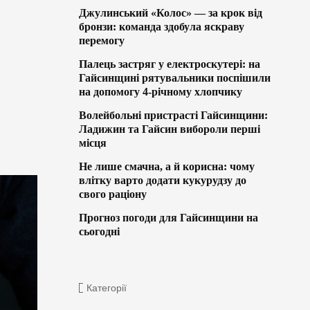
Джулинський «Колос» — за крок від
бронзи: команда здобула яскраву
перемогу
Палець застряг у електроскутері: на
Гайсинщині рятувальники поспішили
на допомогу 4-річному хлопчику
Волейбольні пристрасті Гайсинщини:
Ладижин та Гайсин вибороли перші
місця
Не лише смачна, а й корисна: чому
влітку варто додати кукурудзу до
свого раціону
Прогноз погоди для Гайсинщини на
сьогодні
Категорії