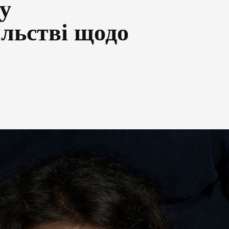
 у
льстві щодо