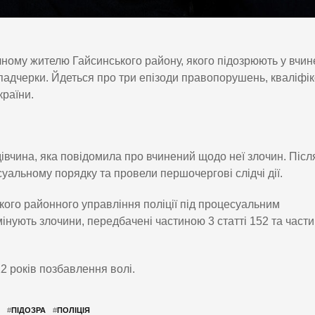
чному жителю Гайсинського району, якого підозрюють у вчин
падчерки. Йдеться про три епізоди правопорушень, кваліфі
країни.
 дівчина, яка повідомила про вчинений щодо неї злочин. Післ
альному порядку та провели першочергові слідчі дії.
кого районного управління поліції під процесуальним
інують злочини, передбачені частиною 3 статті 152 та част
2 років позбавлення волі.
#
ПІДОЗРА
#
ПОЛІЦІЯ