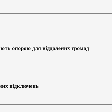
ають опорою для віддалених громад
них відключень