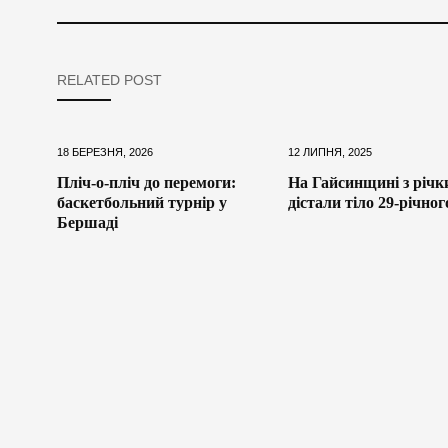
RELATED POST
18 БЕРЕЗНЯ, 2026
12 ЛИПНЯ, 2025
Пліч-о-пліч до перемоги:
На Гайсинщині з річк
баскетбольний турнір у
дістали тіло 29-річног
Бершаді