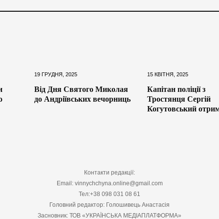
19 ГРУДНЯ, 2025
15 КВІТНЯ, 2025
и
Від Дня Святого Миколая
Капітан поліції з
о
до Андріївських вечорниць
Тростянця Сергій
Когутовський отри
Контакти редакції:
Email: vinnychchyna.online@gmail.com
Тел:+38 098 031 08 61
Головний редактор: Голошивець Анастасія
Засновник: ТОВ «УКРАЇНСЬКА МЕДІАПЛАТФОРМА»