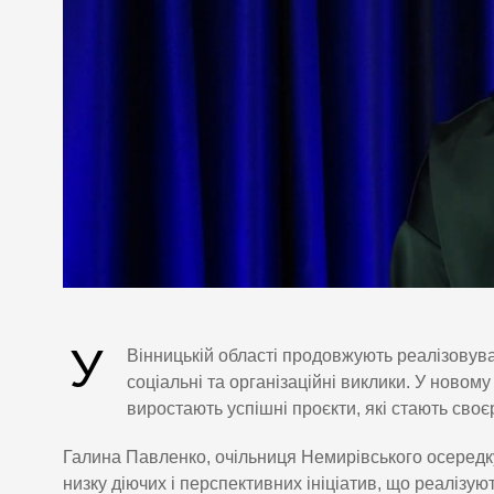
У
Вінницькій області продовжують реалізовув
соціальні та організаційні виклики. У новом
виростають успішні проєкти, які стають сво
Галина Павленко, очільниця Немирівського осередк
низку діючих і перспективних ініціатив, що реалізу