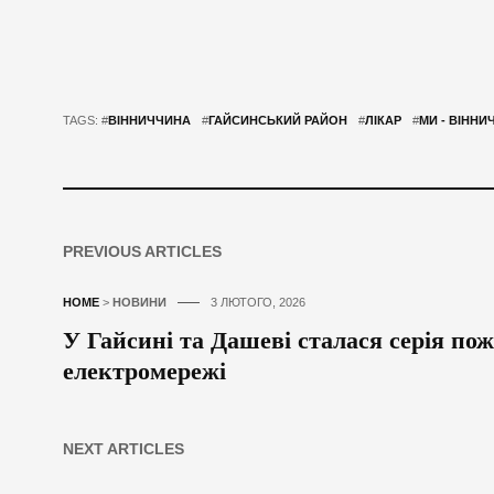
TAGS: #
ВІННИЧЧИНА
#
ГАЙСИНСЬКИЙ РАЙОН
#
ЛІКАР
#
МИ - ВІННИ
PREVIOUS ARTICLES
HOME
>
НОВИНИ
3 ЛЮТОГО, 2026
У Гайсині та Дашеві сталася серія по
електромережі
NEXT ARTICLES