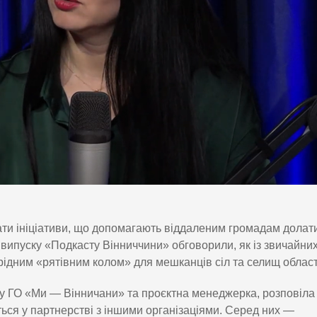
ати ініціативи, що допомагають віддаленим громадам долат
у випуску «Подкасту Вінниччини» обговорили, як із звичайних
єрідним «рятівним колом» для мешканців сіл та селищ област
у ГО «Ми — Вінничани» та проєктна менеджерка, розповіла
ються у партнерстві з іншими організаціями. Серед них —