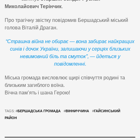
Миколайович Терінчик
.
Про трагічну звістку повідомив Бершадський міський
голова Віталій Драган.
“Страшна війна не обирає — вона забирає найкращих
синів і дочок України, залишаючи у серцях близьких
невимовний біль та смуток”, — йдеться у
повідомленні.
Міська громада висловлює щирі співчуття родині та
близьким загиблого воїна.
Вічна пам’ять і шана Герою!
TAGS: #
БЕРШАДСЬКА ГРОМАДА
#
ВІННИЧЧИНА
#
ГАЙСИНСЬКИЙ
РАЙОН