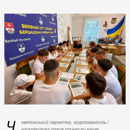
Ч
емпіонський характер, згуртованість і
наполеглива праця принесли юним