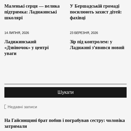
Маленькі серця — велика
У Бершадській громаді
підтримка: Ладижинські
посилюють захист дітей:
школярі
фахівці
14 ЛИПНЯ, 2026
23 БЕРЕЗНЯ, 2026
Ладижинський
Зір під контролем: у
«Дзвіночок» у центрі
Ладижині з’явився новий
уваги
Недавні записи
На Гайсинщині брат побив і пограбував сестру: чоловіка
затримали