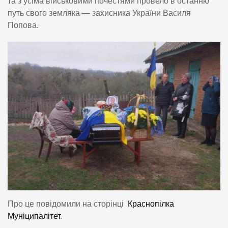
та з усіма військовими почестями провело в останню
путь свого земляка — захисника України Василя
Попова.
Про це повідомили на сторінці
Краснопілка
Муніципалітет
.