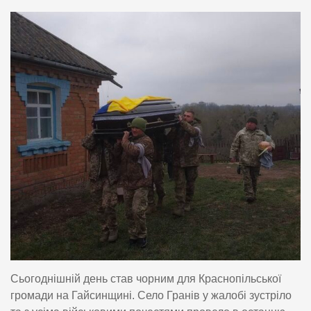
Сьогоднішній день став чорним для Краснопільської
громади на Гайсинщині. Село Гранів у жалобі зустріло