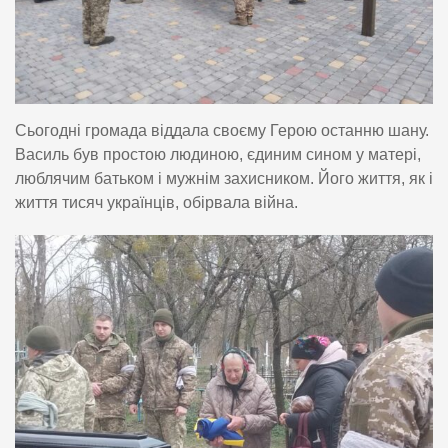
Сьогодні громада віддала своєму Герою останню шану.
Василь був простою людиною, єдиним сином у матері,
люблячим батьком і мужнім захисником. Його життя, як і
життя тисяч українців, обірвала війна.