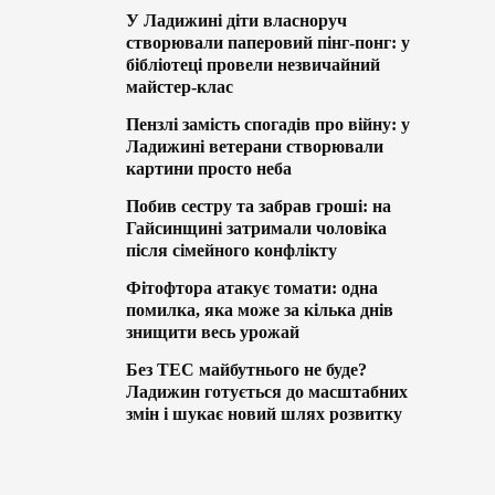
У Ладижині діти власноруч
створювали паперовий пінг-понг: у
бібліотеці провели незвичайний
майстер-клас
Пензлі замість спогадів про війну: у
Ладижині ветерани створювали
картини просто неба
Побив сестру та забрав гроші: на
Гайсинщині затримали чоловіка
після сімейного конфлікту
Фітофтора атакує томати: одна
помилка, яка може за кілька днів
знищити весь урожай
Без ТЕС майбутнього не буде?
Ладижин готується до масштабних
змін і шукає новий шлях розвитку