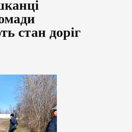
шканці
ромади
ь стан доріг