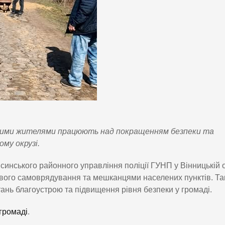
цевими жителями працюють над покращенням безпеки та
му окрузі.
йсинського районного управління поліції ГУНП у Вінницькій 
вого самоврядування та мешканцями населених пунктів. Та
нь благоустрою та підвищення рівня безпеки у громаді.
 громаді
.