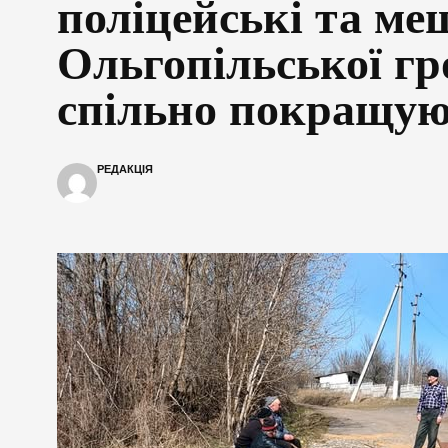
поліцейські та ме
Ольгопільської г
спільно покращуют
РЕДАКЦІЯ