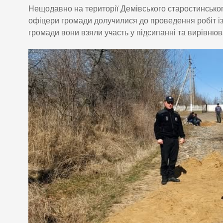
Нещодавно на території Демівського старостинськог
офіцери громади долучилися до проведення робіт і
громади вони взяли участь у підсипанні та вирівнюв