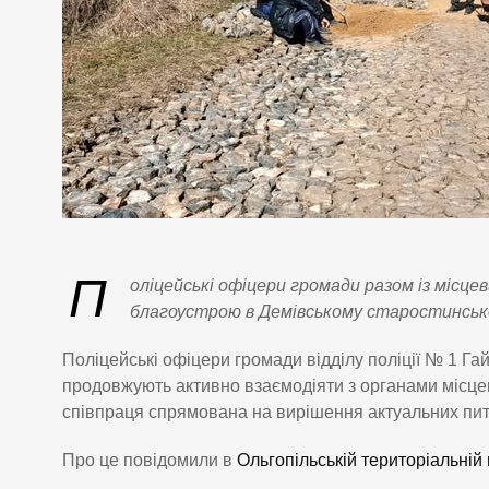
П
оліцейські офіцери громади разом із міс
благоустрою в Демівському старостинсько
Поліцейські офіцери громади відділу поліції № 1 Га
продовжують активно взаємодіяти з органами місце
співпраця спрямована на вирішення актуальних пита
Про це повідомили в
Ольгопільській територіальній