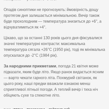
Опадів синоптики не прогнозують: ймовірність дощу
протягом дня залишається мінімальною. Вечір також
буде прохолодним — температура знизиться до +6°, а
відчуватиметься як +4°.
Цікаво, що за останні 130 років цього дня фіксувалися
значні температурні контрасти: максимальна
температура сягала +26°C (1950 рік), тоді як мінімальна
опускалася до -2°C (1984 рік).
За народними прикметами
, погода 21 квітня може
підказати, яким буде літо. Якщо ранок видається ясним
— варто чекати гарного літа. Похмурий світанок, як
цього року, наші предки вважали ознакою менш
сприятливої літньої погоди. А теплий вечір і тиха ніч
обіцяють сухе та спекотне літо.