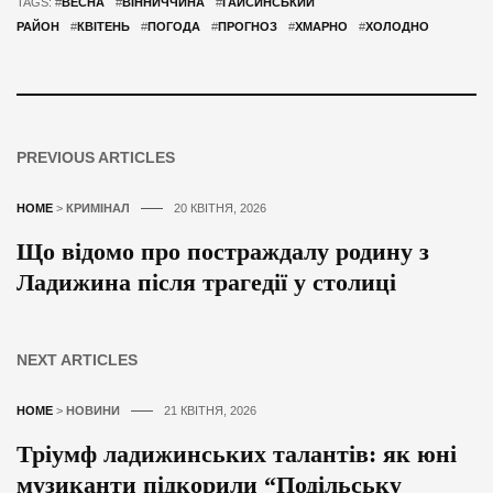
TAGS: #
ВЕСНА
#
ВІННИЧЧИНА
#
ГАЙСИНСЬКИЙ
РАЙОН
#
КВІТЕНЬ
#
ПОГОДА
#
ПРОГНОЗ
#
ХМАРНО
#
ХОЛОДНО
PREVIOUS ARTICLES
HOME
>
КРИМІНАЛ
20 КВІТНЯ, 2026
Що відомо про постраждалу родину з
Ладижина після трагедії у столиці
NEXT ARTICLES
HOME
>
НОВИНИ
21 КВІТНЯ, 2026
Тріумф ладижинських талантів: як юні
музиканти підкорили “Подільську