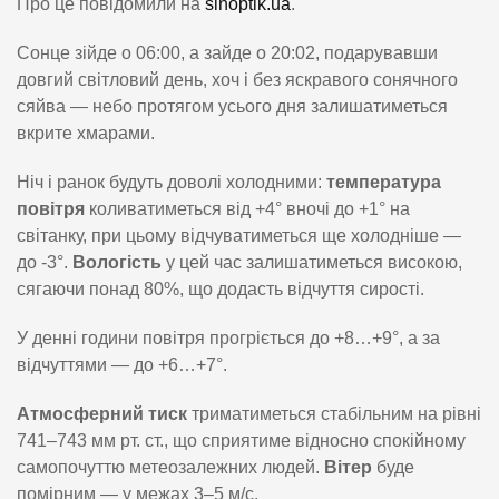
Про це повідомили на
sinoptik.ua
.
Сонце зійде о 06:00, а зайде о 20:02, подарувавши
довгий світловий день, хоч і без яскравого сонячного
сяйва — небо протягом усього дня залишатиметься
вкрите хмарами.
Ніч і ранок будуть доволі холодними:
температура
повітря
коливатиметься від +4° вночі до +1° на
світанку, при цьому відчуватиметься ще холодніше —
до -3°.
Вологість
у цей час залишатиметься високою,
сягаючи понад 80%, що додасть відчуття сирості.
У денні години повітря прогріється до +8…+9°, а за
відчуттями — до +6…+7°.
Атмосферний тиск
триматиметься стабільним на рівні
741–743 мм рт. ст., що сприятиме відносно спокійному
самопочуттю метеозалежних людей.
Вітер
буде
помірним — у межах 3–5 м/с.