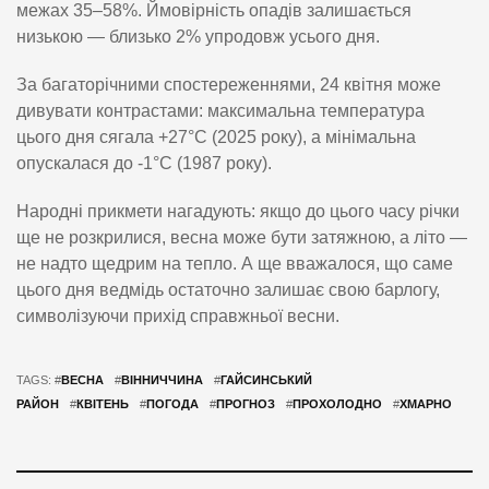
межах 35–58%. Ймовірність опадів залишається
низькою — близько 2% упродовж усього дня.
За багаторічними спостереженнями, 24 квітня може
дивувати контрастами: максимальна температура
цього дня сягала +27°C (2025 року), а мінімальна
опускалася до -1°C (1987 року).
Народні прикмети нагадують: якщо до цього часу річки
ще не розкрилися, весна може бути затяжною, а літо —
не надто щедрим на тепло. А ще вважалося, що саме
цього дня ведмідь остаточно залишає свою барлогу,
символізуючи прихід справжньої весни.
TAGS: #
ВЕСНА
#
ВІННИЧЧИНА
#
ГАЙСИНСЬКИЙ
РАЙОН
#
КВІТЕНЬ
#
ПОГОДА
#
ПРОГНОЗ
#
ПРОХОЛОДНО
#
ХМАРНО