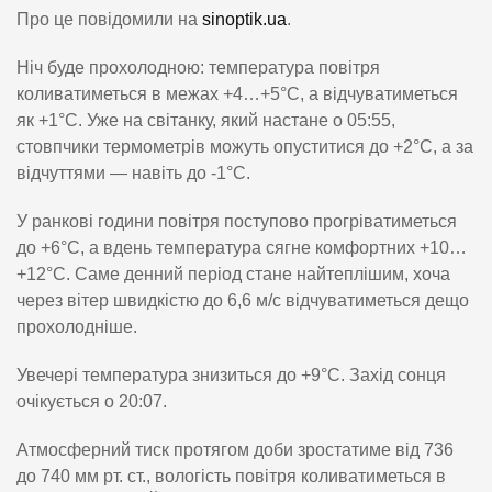
Про це повідомили на
sinoptik.ua
.
Ніч буде прохолодною: температура повітря
коливатиметься в межах +4…+5°C, а відчуватиметься
як +1°C. Уже на світанку, який настане о 05:55,
стовпчики термометрів можуть опуститися до +2°C, а за
відчуттями — навіть до -1°C.
У ранкові години повітря поступово прогріватиметься
до +6°C, а вдень температура сягне комфортних +10…
+12°C. Саме денний період стане найтеплішим, хоча
через вітер швидкістю до 6,6 м/с відчуватиметься дещо
прохолодніше.
Увечері температура знизиться до +9°C. Захід сонця
очікується о 20:07.
Атмосферний тиск протягом доби зростатиме від 736
до 740 мм рт. ст., вологість повітря коливатиметься в