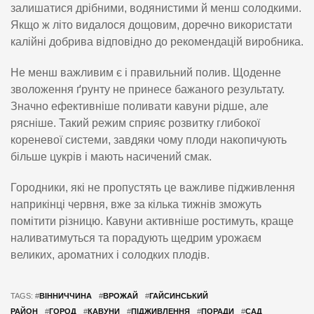
залишатися дрібними, водянистими й менш солодкими.
Якщо ж літо видалося дощовим, доречно використати
калійні добрива відповідно до рекомендацій виробника.
Не менш важливим є і правильний полив. Щоденне
зволоження ґрунту не принесе бажаного результату.
Значно ефективніше поливати кавуни рідше, але
рясніше. Такий режим сприяє розвитку глибокої
кореневої системи, завдяки чому плоди накопичують
більше цукрів і мають насичений смак.
Городники, які не пропустять це важливе підживлення
наприкінці червня, вже за кілька тижнів зможуть
помітити різницю. Кавуни активніше ростимуть, краще
наливатимуться та порадують щедрим урожаєм
великих, ароматних і солодких плодів.
TAGS: #
ВІННИЧЧИНА
#
ВРОЖАЙ
#
ГАЙСИНСЬКИЙ
РАЙОН
#
ГОРОД
#
КАВУНИ
#
ПІДЖИВЛЕННЯ
#
ПОРАДИ
#
САД