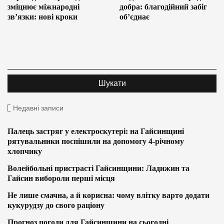
зміцнює міжнародні
добра: благодійний забіг
зв’язки: нові кроки
об’єднає
Недавні записи
Палець застряг у електроскутері: на Гайсинщині
рятувальники поспішили на допомогу 4-річному
хлопчику
Волейбольні пристрасті Гайсинщини: Ладижин та
Гайсин вибороли перші місця
Не лише смачна, а й корисна: чому влітку варто додати
кукурудзу до свого раціону
Прогноз погоди для Гайсинщини на сьогодні