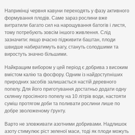
Наприкінці червня кавуни переходять у фазу активного
формування плодів. Саме зараз рослини вже
витратили багато сил на нарощування батогів і листя,
тому потребують зовсім іншого живлення. Слід
зазначити: якщо вчасно підживити баштан, плоди
швидше набиратимуть вагу, стануть солодшими та
виростуть значно більшими.
Найкращим вибором у цей період є добрива з високим
вмістом калію та фосфору. Одним із найдоступніших
природних засобів залишається настій деревного
попелу. Для його приготування достатньо додати одну
склянку просіяного попелу на 10 літрів води, настояти
суміш протягом доби та поливати рослини лише по
добре зволоженому ґрунту.
Варто не зловживати азотними добривами. Надлишок
азоту стимулює ріст зеленої маси, тоді як плоди можуть