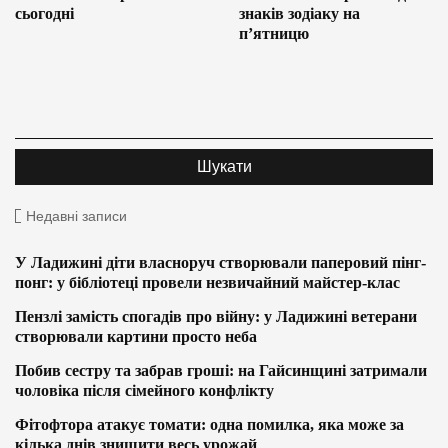
сьогодні
знаків зодіаку на
п’ятницю
Недавні записи
У Ладижині діти власноруч створювали паперовий пінг-
понг: у бібліотеці провели незвичайний майстер-клас
Пензлі замість спогадів про війну: у Ладижині ветерани
створювали картини просто неба
Побив сестру та забрав гроші: на Гайсинщині затримали
чоловіка після сімейного конфлікту
Фітофтора атакує томати: одна помилка, яка може за
кілька днів знищити весь урожай