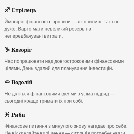
♐ Стрілець
Ймовірні фінансові сюрпризи — як приємні, так і не
дуже. Варто мати невеликий резерв на
непередбачувані витрати.
♑ Козоріг
Час попрацювати над довгостроковими фінансовими
цілями. День вдалий для планування інвестицій.
♒ Водолій
Не діліться фінансовими ідеями з усіма підряд —
сьогодні краще тримати їх при собі.
♓ Риби
Фінансове питання з минулого знову нагадає про себе.
Не відкладайте вирішення — ситуація потребує уваги.