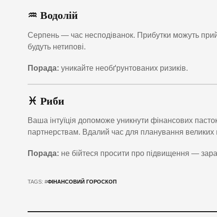
♒ Водолій
Серпень — час несподіванок. Прибутки можуть прийт
будуть нетипові.
Порада:
уникайте необґрунтованих ризиків.
♓ Риби
Ваша інтуїція допоможе уникнути фінансових пасток.
партнерствам. Вдалий час для планування великих 
Порада:
не бійтеся просити про підвищення — зар
TAGS: #
ФІНАНСОВИЙ ГОРОСКОП