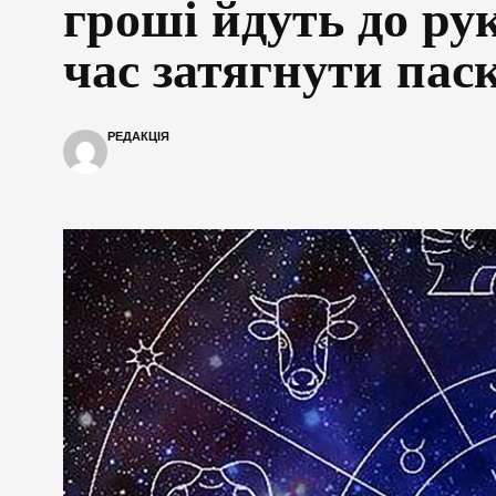
гроші йдуть до ру
час затягнути пас
РЕДАКЦІЯ