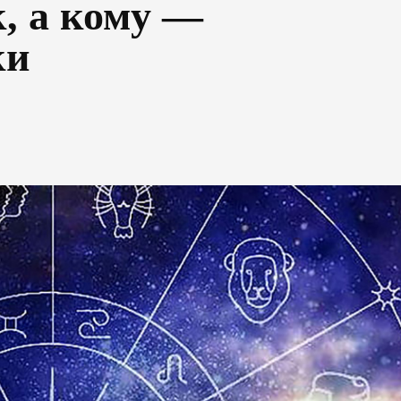
к, а кому —
ки