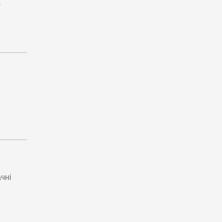
а
чні