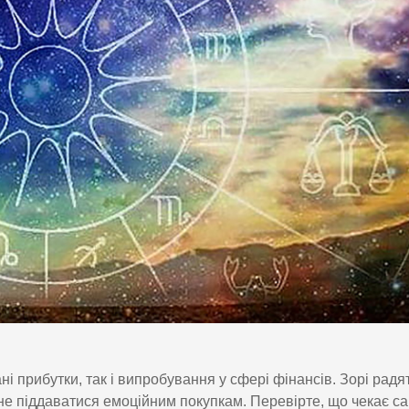
і прибутки, так і випробування у сфері фінансів. Зорі радя
не піддаватися емоційним покупкам. Перевірте, що чекає са