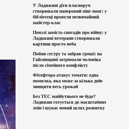
У Ладижині діти власноруч
створювали паперовий пінг-понг: у
бібліотеці провели незвичайний
майстер-клас
Пензлі замість спогадів про війну: у
Ладижині ветерани створювали
картини просто неба
Побив сестру та забрав гроші: на
Гайсинщині затримали чоловіка
після сімейного конфлікту
Фітофтора атакує томати: одна
помилка, яка може за кілька днів
знищити весь урожай
Без ТЕС майбутнього не буде?
Ладижин готується до масштабних
змін і шукає новий шлях розвитку