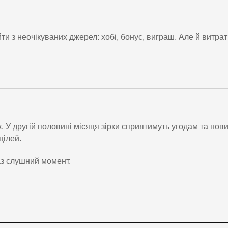
и з неочікуваних джерел: хобі, бонус, виграш. Але й витра
 У другій половині місяця зірки сприятимуть угодам та нов
цілей.
аз слушний момент.