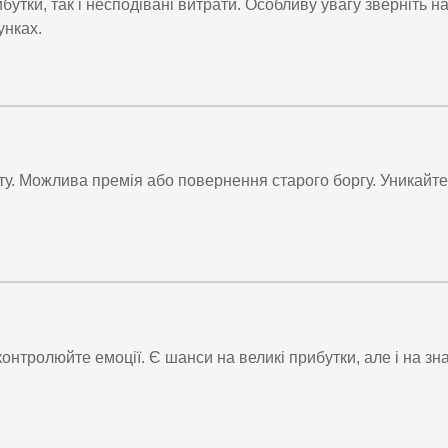
тки, так і несподівані витрати. Особливу увагу зверніть н
унках.
ту. Можлива премія або повернення старого боргу. Уникайте
нтролюйте емоції. Є шанси на великі прибутки, але і на зна