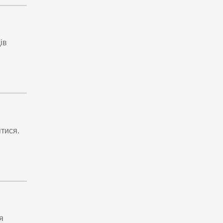
ів
тися.
я