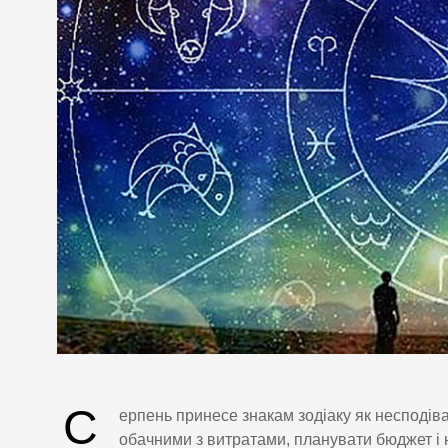
С
ерпень принесе знакам зодіаку як несподіван
обачними з витратами, планувати бюджет і 