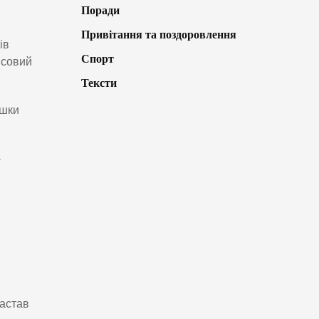
Поради
Привітання та поздоровлення
ів
Спорт
нсовий
Тексти
юшки
-
Настав