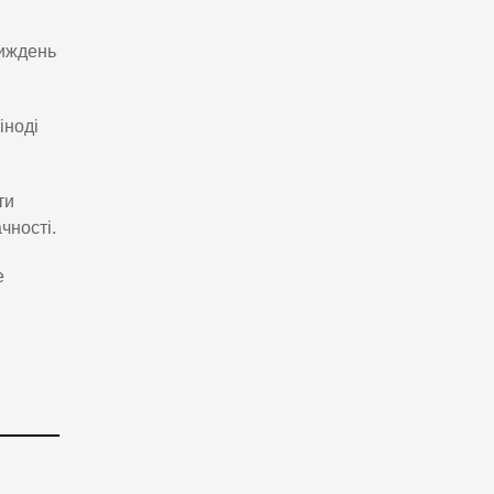
тиждень
іноді
ти
чності.
е