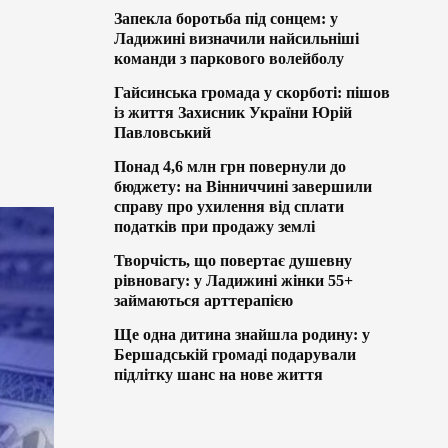
Запекла боротьба під сонцем: у
Ладижині визначили найсильніші
команди з паркового волейболу
Гайсинська громада у скорботі: пішов
із життя Захисник України Юрій
Павловський
Понад 4,6 млн грн повернули до
бюджету: на Вінниччині завершили
справу про ухилення від сплати
податків при продажу землі
Творчість, що повертає душевну
рівновагу: у Ладижині жінки 55+
займаються арттерапією
Ще одна дитина знайшла родину: у
Бершадській громаді подарували
підлітку шанс на нове життя