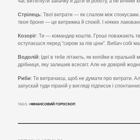
час витягнути заначку й дати їй роботу, а не вічний х
Стрілець
: Твої витрати — як слалом між спокусами
твоя броня — це витримка й спокій. І ніяких лакован
Козоріг
: Ти — командир коштів. Гроші поважають теб
оступаєшся перед “сиром за пів ціни”. Вибач собі м
Водолій
: Ідеї в тебе літають, як копійки в пральні
дрібниця, яку залишив всесвіт. Але не довіряй жодн
Риби
: Ти витрачаєш, щоб не думати про витрати. А
запускай туди піраній у вигляді підписок і спонтанн
TAGS: #
ФІНАНСОВИЙ ГОРОСКОП