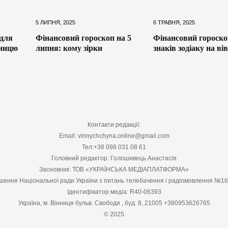
5 ЛИПНЯ, 2025
6 ТРАВНЯ, 2025
 для
Фінансовий гороскоп на 5
Фінансовий гороско
тницю
липня: кому зірки
знаків зодіаку на ві
Контакти редакції:
Email: vinnychchyna.online@gmail.com
Тел:+38 098 031 08 61
Головний редактор: Голошивець Анастасія
Засновник: ТОВ «УКРАЇНСЬКА МЕДІАПЛАТФОРМА»
шення Національної ради України з питань телебачення і радіомовлення №1
Ідентифікатор медіа: R40-06393
Україна, м. Вінниця бульв. Свободи , буд. 8, 21005 +380953626765
© 2025