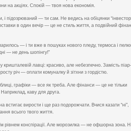
ни на акціях. Спокій — твоя нова економія.
ли, і підозрюваний — ти сам. Не ведись на обіцянки “інвестор
 доставки в один вечір — це не стиль життя, а подвійний фіна
марилось — і ти вже в пошуках нового пледу, термоса і пел
дні — не день шопінгу!”
у кришталевій лавці: красиво, але небезпечно. Замість піар
росту річ — оплати комуналку й зітхни з гордістю.
блиці, графіки — все як треба. Але фінанси — це не тільки
. Наприклад, каву для друга.
ціна встигає вирости і ще раз подорожчати. Вчися казати “ні”,
ння всього твого життя.
оїм рівнем конспірації. Але морозилка — не офшорна зона. 