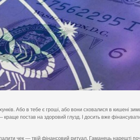
хунків. Або в тебе є гроші, або вони сховалися в кишені зим
— краще постав на здоровий глузд. І досить вже фінансуват
 спалити чек — твій фінансовий ритуал. Гаманець нарешті по