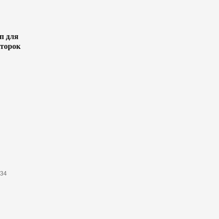
п для
второк
634