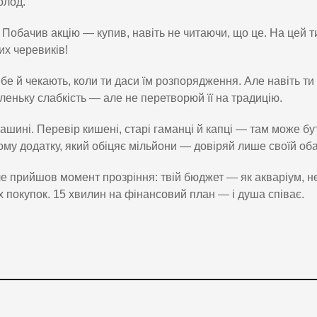
олод.
. Побачив акцію — купив, навіть не читаючи, що це. На цей 
их черевиків!
е й чекають, коли ти даси їм розпорядження. Але навіть ти 
аленьку слабкість — але не перетворюй її на традицію.
й машині. Перевір кишені, старі гаманці й капці — там може бу
ому додатку, який обіцяє мільйони — довіряй лише своїй оба
ле прийшов момент прозріння: твій бюджет — як акваріум, н
их покупок. 15 хвилин на фінансовий план — і душа співає.