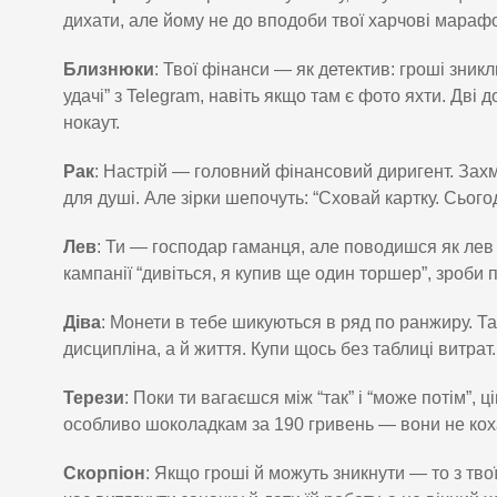
дихати, але йому не до вподоби твої харчові марафо
Близнюки
: Твої фінанси — як детектив: гроші зник
удачі” з Telegram, навіть якщо там є фото яхти. Дві
нокаут.
Рак
: Настрій — головний фінансовий диригент. Зах
для душі. Але зірки шепочуть: “Сховай картку. Сього
Лев
: Ти — господар гаманця, але поводишся як лев 
кампанії “дивіться, я купив ще один торшер”, зроби п
Діва
: Монети в тебе шикуються в ряд по ранжиру. Та
дисципліна, а й життя. Купи щось без таблиці витрат
Терези
: Поки ти вагаєшся між “так” і “може потім”, 
особливо шоколадкам за 190 гривень — вони не коха
Скорпіон
: Якщо гроші й можуть зникнути — то з тв