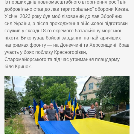
Із перших днів повномасштабного вторгнення росії він
добровільно став до лав територіальної оборони Києва.
У січні 2023 року був мобілізований до лав Збройних
сил України, а після проходження військової підготовки
служив у складі 18-го окремого батальйону морської
піхоти. Виконував бойові завдання на найгарячіших
напрямках фронту — на Донеччині та Херсонщині, брав
участь у боях поблизу Красногорівки,
Старомайорського та під час утримання плацдарму
біля Кринок.