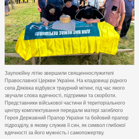
Заупокійну літію звершили священнослужителі
Православної Церкви України. На кладовищі рідного
села Дяківка відбувся траурний мітинг, під час якого
звучали слова вдячності, підтримки та скорботи.
Представники військової частини й територіального
центру комплектування передали матері загиблого
Героя Державний Прапор України та бойовий прапор
підрозділу, в якому служив її син, як символ глибокої
вдячності за його мужність і самопожертву.