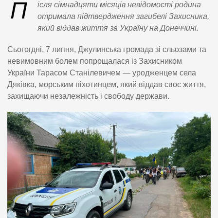
П
ісля сімнадцяти місяців невідомості родина
отримала підтвердження загибелі Захисника,
який віддав життя за Україну на Донеччині.
Сьогогдні, 7 липня, Джулинська громада зі сльозами та
невимовним болем попрощалася із Захисником
України Тарасом Станілевичем — уродженцем села
Дяківка, морським піхотинцем, який віддав своє життя,
захищаючи незалежність і свободу держави.