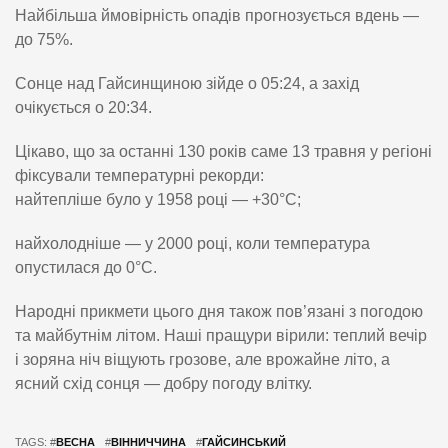
Найбільша ймовірність опадів прогнозується вдень —
до 75%.
Сонце над Гайсинщиною зійде о 05:24, а захід
очікується о 20:34.
Цікаво, що за останні 130 років саме 13 травня у регіоні
фіксували температурні рекорди:
найтепліше було у 1958 році — +30°C;
найхолодніше — у 2000 році, коли температура
опустилася до 0°C.
Народні прикмети цього дня також пов’язані з погодою
та майбутнім літом. Наші пращури вірили: теплий вечір
і зоряна ніч віщують грозове, але врожайне літо, а
ясний схід сонця — добру погоду влітку.
TAGS: #
ВЕСНА
#
ВІННИЧЧИНА
#
ГАЙСИНСЬКИЙ