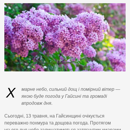
Х
марне небо, сильний дощ і помірний вітер —
якою буде погода у Гайсині та громаді
впродовж дня.
Сьогодні, 13 травня, на Гайсинщині очікується
переважно похмура та дощова погода. Протягом
усього дня небо залишатиметься затягнутим хмарами,