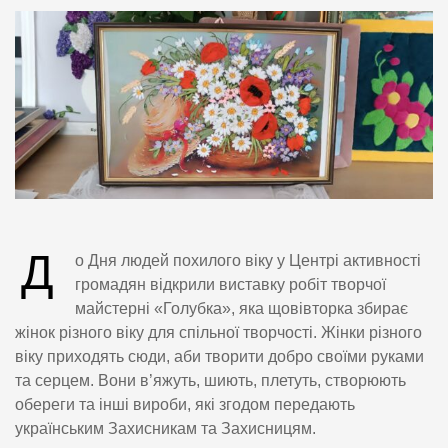
Д
о Дня людей похилого віку у Центрі активності
громадян відкрили виставку робіт творчої
майстерні «Голубка», яка щовівторка збирає
жінок різного віку для спільної творчості. Жінки різного
віку приходять сюди, аби творити добро своїми руками
та серцем. Вони в’яжуть, шиють, плетуть, створюють
обереги та інші вироби, які згодом передають
українським Захисникам та Захисницям.