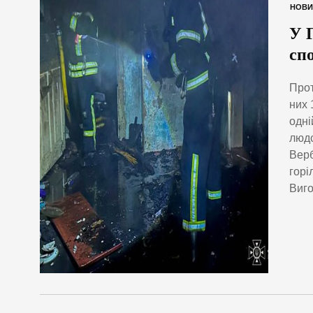
НОВИ
У 
сп
Прот
них 
одні
людс
Верб
горі
Виго