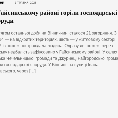
НИ
1 ТРАВНЯ, 2025
Гайсинському районі горіли господарські
оруди
ягом останньої доби на Вінниччині сталося 21 загоряння. З
14 — на відкритих територіях, шість — у житловому секторі.
й із пожеж постраждала людина. Одразу дві пожежі через
ьку недбалість зафіксовано у Гайсинському районі. У селах
ка Чечельницької громади та Джуринці Райгородської гром
ли господарські споруди. У Вінниці, на вулиці Івана
вського, через […]