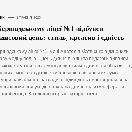
НИ
1 ТРАВНЯ, 2025
Бершадському ліцеї №1 відбувся
инсовий день: стиль, креатив і єдність
ршадському ліцеї №1 імені Анатолія Матвієнка відзначили
аву модну подію – День джинсів. Учні та педагоги виявили
вжню креативність, одягнувши стильні джинсові образи – ві
ичних скінні до курток, комбінезонів і авторських луків.
дори навчального закладу на один день перетворилися на
овізований подіум, де панувала джинсова атмосфера та
тивні емоції. За словами організаторів, мета […]