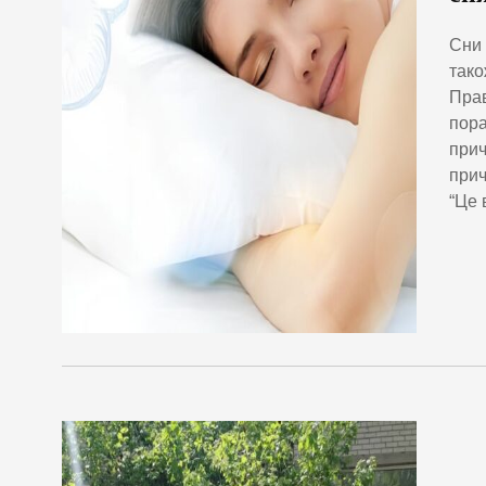
Сни 
тако
Прав
пора
прич
прич
“Це 