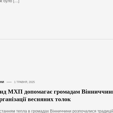
ж було […]
НИ
1 ТРАВНЯ, 2025
нд МХП допомагає громадам Вінниччин
рганізації весняних толок
станням тепла в громадах Вінниччини розпочалися традицій