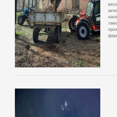
весн
акти
насе
таки
прох
фарб