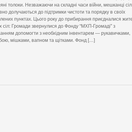
яні толоки. Незважаючи на складні часи війни, мешканці сіл
вно долучаються до підтримки чистоти та порядку в своїх
лених пунктах. Цього року до прибирання приєдналися жите
х сіл: Громади звернулися до Фонду “МХП-Громаді” з
анням допомогти з необхідним інвентарем — рукавичками,
ою, мішками, вапном та щітками. Фонд […]