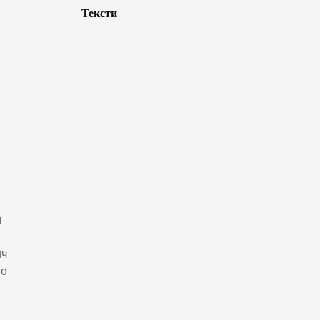
Тексти
ї
ич
го