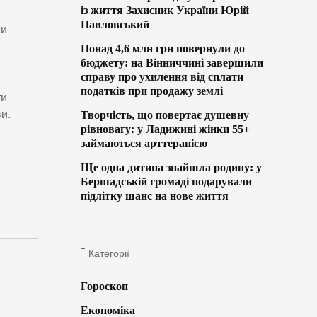
із життя Захисник України Юрій
Павловський
ни
Понад 4,6 млн грн повернули до
бюджету: на Вінниччині завершили
справу про ухилення від сплати
податків при продажу землі
ти
и.
Творчість, що повертає душевну
рівновагу: у Ладижині жінки 55+
займаються арттерапією
Ще одна дитина знайшла родину: у
Бершадській громаді подарували
підлітку шанс на нове життя
Категорії
Гороскоп
Економіка