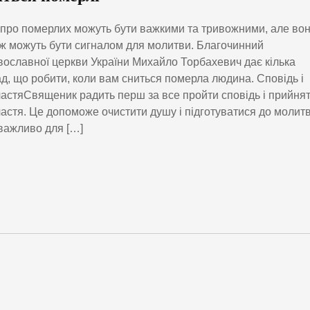
про померлих можуть бути важкими та тривожними, але во
ж можуть бути сигналом для молитви. Благочинний
ославної церкви України Михайло Торбахевич дає кілька
д, що робити, коли вам сниться померла людина. Сповідь і
астяСвященик радить перш за все пройти сповідь і прийня
астя. Це допоможе очистити душу і підготуватися до молитв
важливо для […]