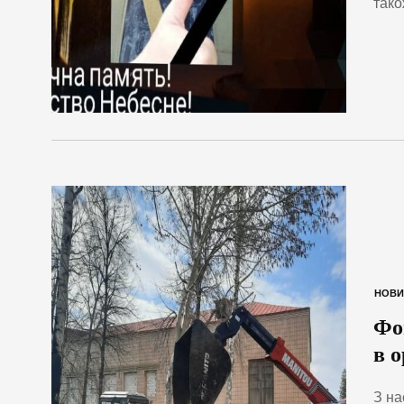
тако
НОВИ
Фо
в о
З на