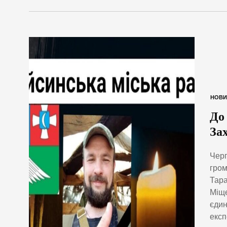
НОВИ
До
За
Черг
гром
Тара
Міще
єдин
експ