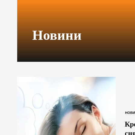
Новини
НОВИ
Кр
сн