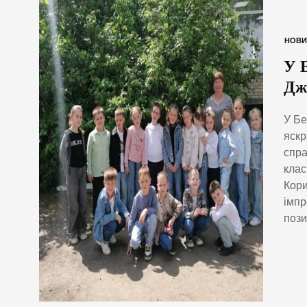
НОВИ
У 
Дж
У Бе
яскр
спра
клас
Кори
імпр
пози