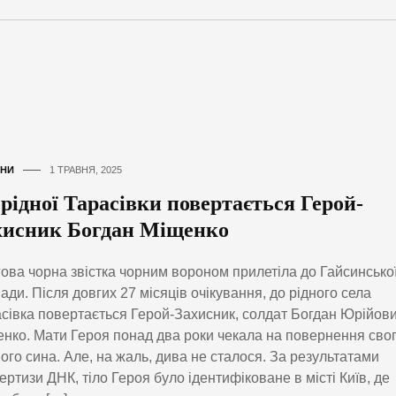
НИ
1 ТРАВНЯ, 2025
 рідної Тарасівки повертається Герой-
хисник Богдан Міщенко
ова чорна звістка чорним вороном прилетіла до Гайсинсько
ади. Після довгих 27 місяців очікування, до рідного села
сівка повертається Герой-Захисник, солдат Богдан Юрійов
нко. Мати Героя понад два роки чекала на повернення сво
ого сина. Але, на жаль, дива не сталося. За результатами
ертизи ДНК, тіло Героя було ідентифіковане в місті Київ, де