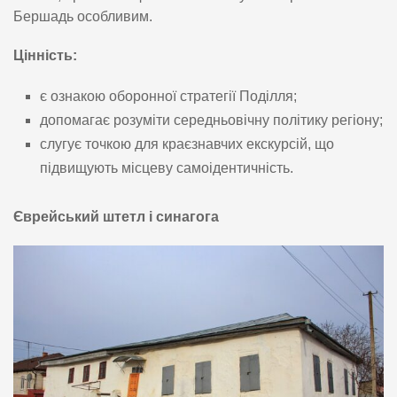
Бершадь особливим.
Цінність:
є ознакою оборонної стратегії Поділля;
допомагає розуміти середньовічну політику регіону;
слугує точкою для краєзнавчих екскурсій, що
підвищують місцеву самоідентичність.
Єврейський штетл і синагога