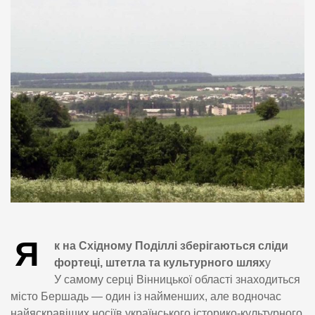
Я
к на Східному Поділлі зберігаються сліди
фортеці, штетла та культурного шлях
у
У самому серці Вінницької області знаходиться
місто Бершадь — один із найменших, але водночас
найяскравіших носіїв українського історико-культурного