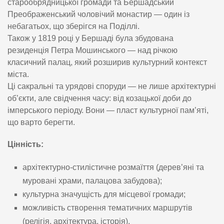
старообрядницької громади та Бершадський
Преображенський чоловічий монастир — один із
небагатьох, що зберігся на Поділлі.
Також у 1819 році у Бершаді була збудована
резиденція Петра Мошинського — над річкою
класичний палац, який розширив культурний контекст
міста.
Ці сакральні та урядові споруди — не лише архітектурні
об’єкти, але свідчення часу: від козацької доби до
імперського періоду. Вони — пласт культурної пам’яті,
що варто берегти.
Цінність:
архітектурно-стилістичне розмаїття (дерев’яні та
муровані храми, палацова забудова);
культурна значущість для місцевої громади;
можливість створення тематичних маршрутів
(релігія, архітектура, історія).