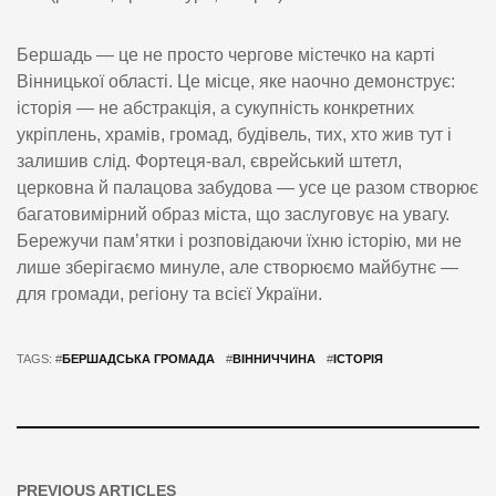
Бершадь — це не просто чергове містечко на карті
Вінницької області. Це місце, яке наочно демонструє:
історія — не абстракція, а сукупність конкретних
укріплень, храмів, громад, будівель, тих, хто жив тут і
залишив слід. Фортеця-вал, єврейський штетл,
церковна й палацова забудова — усе це разом створює
багатовимірний образ міста, що заслуговує на увагу.
Бережучи пам’ятки і розповідаючи їхню історію, ми не
лише зберігаємо минуле, але створюємо майбутнє —
для громади, регіону та всієї України.
TAGS: #
БЕРШАДСЬКА ГРОМАДА
#
ВІННИЧЧИНА
#
ІСТОРІЯ
PREVIOUS ARTICLES