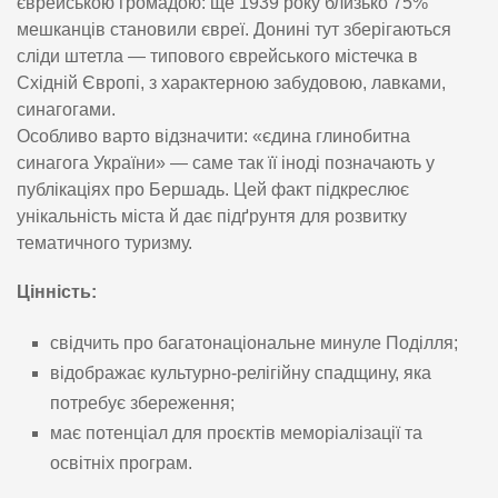
єврейською громадою: ще 1939 року близько 75%
мешканців становили євреї. Донині тут зберігаються
сліди штетла — типового єврейського містечка в
Східній Європі, з характерною забудовою, лавками,
синагогами.
Особливо варто відзначити: «єдина глинобитна
синагога України» — саме так її іноді позначають у
публікаціях про Бершадь. Цей факт підкреслює
унікальність міста й дає підґрунтя для розвитку
тематичного туризму.
Цінність:
свідчить про багатонаціональне минуле Поділля;
відображає культурно-релігійну спадщину, яка
потребує збереження;
має потенціал для проєктів меморіалізації та
освітніх програм.