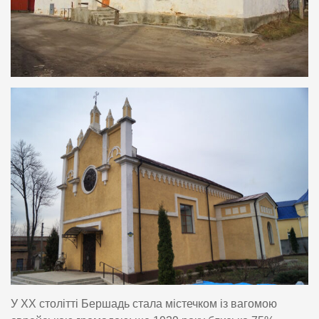
У XX столітті Бершадь стала містечком із вагомою