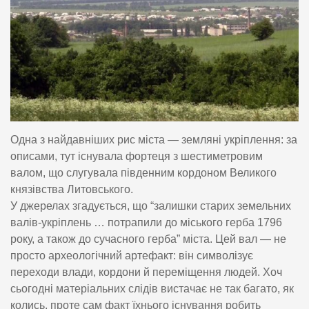
Одна з найдавніших рис міста — земляні укріплення: за
описами, тут існувала фортеця з шестиметровим
валом, що слугувала південним кордоном Великого
князівства Литовського.
У джерелах згадується, що “залишки старих земельних
валів-укріплень … потрапили до міського герба 1796
року, а також до сучасного герба” міста. Цей вал — не
просто археологічний артефакт: він символізує
переходи влади, кордони й переміщення людей. Хоч
сьогодні матеріальних слідів вистачає не так багато, як
колись, проте сам факт їхнього існування робить