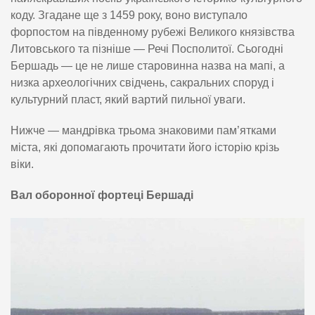
коду. Згадане ще з 1459 року, воно виступало
форпостом на південному рубежі Великого князівства
Литовського та пізніше — Речі Посполитої. Сьогодні
Бершадь — це не лише старовинна назва на мапі, а
низка археологічних свідчень, сакральних споруд і
культурний пласт, який вартий пильної уваги.
Нижче — мандрівка трьома знаковими пам’ятками
міста, які допомагають прочитати його історію крізь
віки.
Вал оборонної фортеці Бершаді