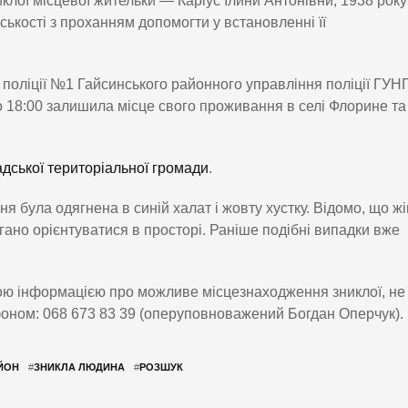
клої місцевої жительки — Каріус Ілини Антонівни, 1938 року
кості з проханням допомогти у встановленні її
у поліції №1 Гайсинського районного управління поліції ГУН
ько 18:00 залишила місце свого проживання в селі Флорине та
ської територіальної громади
.
я була одягнена в синій халат і жовту хустку. Відомо, що ж
ано орієнтуватися в просторі. Раніше подібні випадки вже
кою інформацією про можливе місцезнаходження зниклої, не
фоном: 068 673 83 39 (оперуповноважений Богдан Оперчук).
ЙОН
#
ЗНИКЛА ЛЮДИНА
#
РОЗШУК