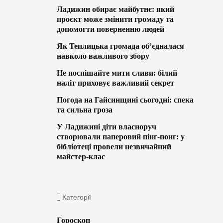
Ладижин обирає майбутнє: який
проєкт може змінити громаду та
допомогти поверненню людей
Як Теплицька громада об’єдналася
навколо важливого збору
Не поспішайте мити сливи: білий
наліт приховує важливий секрет
Погода на Гайсинщині сьогодні: спека
та сильна гроза
У Ладижині діти власноруч
створювали паперовий пінг-понг: у
бібліотеці провели незвичайний
майстер-клас
Категорії
Гороскоп