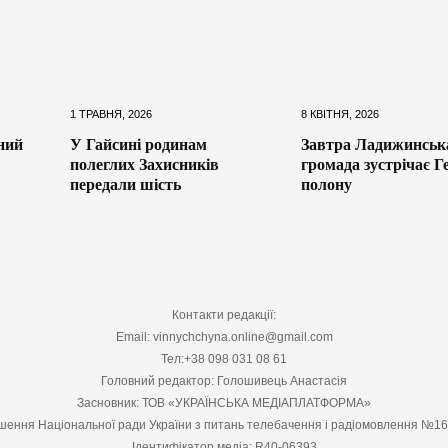
1 ТРАВНЯ, 2026
8 КВІТНЯ, 2026
ний
У Гайсині родинам
Завтра Ладижинськ
полеглих Захисників
громада зустрічає Г
передали шість
полону
Контакти редакції:
Email: vinnychchyna.online@gmail.com
Тел:+38 098 031 08 61
Головний редактор: Голошивець Анастасія
Засновник: ТОВ «УКРАЇНСЬКА МЕДІАПЛАТФОРМА»
шення Національної ради України з питань телебачення і радіомовлення №1
Ідентифікатор медіа: R40-06393