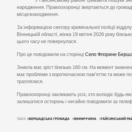
У Гайсинському районі тривають пошуки зни
народження. Правоохоронці звертаються до громадсь
місцезнаходження.
За інформацією сектору кримінальної поліції відділ
Вінницькій області, жінка 19 квітня 2026 року близ
цього часу не повернулася.
Про це повідомили на сторінці
Село Флорине Бершад
Зникла має зріст близько 160 см. На момент зникненн
має проблеми з короткочасною пам’яттю та може пог
траплялися.
Правоохоронці закликають усіх, хто володіє будь-я
залишатися осторонь і негайно повідомити за теле
TAGS: #
БЕРШАДСЬКА ГРОМАДА
#
ВІННИЧЧИНА
#
ГАЙСИНСЬКИЙ РА