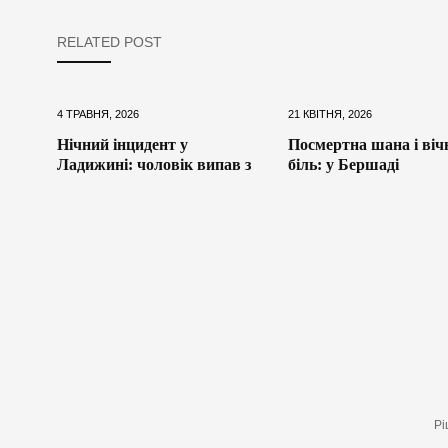
RELATED POST
4 ТРАВНЯ, 2026
21 КВІТНЯ, 2026
Нічний інцидент у
Посмертна шана і віч
Ладижині: чоловік випав з
біль: у Бершаді
Рі