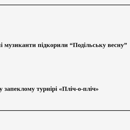
і музиканти підкорили “Подільську весну”
 запеклому турнірі «Пліч-о-пліч»