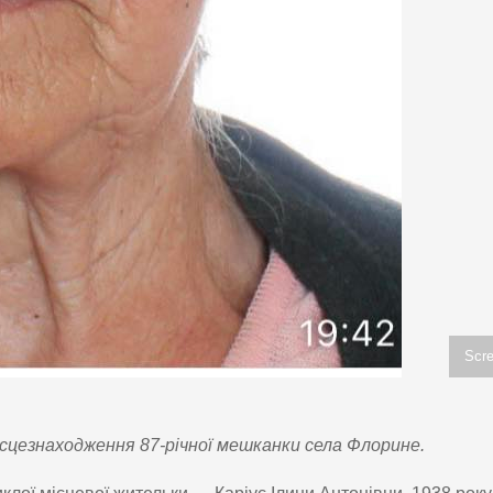
Scre
ісцезнаходження 87-річної мешканки села Флорине.