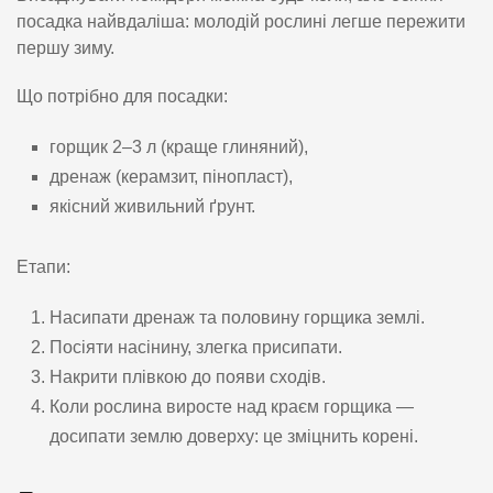
посадка найвдаліша: молодій рослині легше пережити
першу зиму.
Що потрібно для посадки:
горщик 2–3 л (краще глиняний),
дренаж (керамзит, пінопласт),
якісний живильний ґрунт.
Етапи:
Насипати дренаж та половину горщика землі.
Посіяти насінину, злегка присипати.
Накрити плівкою до появи сходів.
Коли рослина виросте над краєм горщика —
досипати землю доверху: це зміцнить корені.