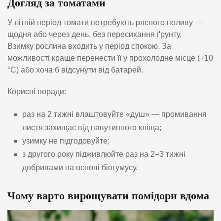
Догляд за
т
оматами
У літній період томати потребують рясного поливу —
щодня або через день, без пересихання ґрунту.
Взимку рослина входить у період спокою. За
можливості краще перенести її у прохолодне місце (+10
°C) або хоча б відсунути від батарей.
Корисні поради:
раз на 2 тижні влаштовуйте «душ» — промивання
листя захищає від павутинного кліща;
узимку не підгодовуйте;
з другого року підживлюйте раз на 2–3 тижні
добривами на основі біогумусу.
Чому варто вирощувати помідори вдома