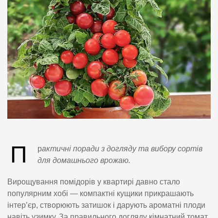
П
р
актичні поради з догляду та вибору сортів
для домашнього врожаю.
Вирощування помідорів у квартирі давно стало
популярним хобі — компактні кущики прикрашають
інтер’єр, створюють затишок і дарують ароматні плоди
навіть узимку. За правильного догляду кімнатний томат