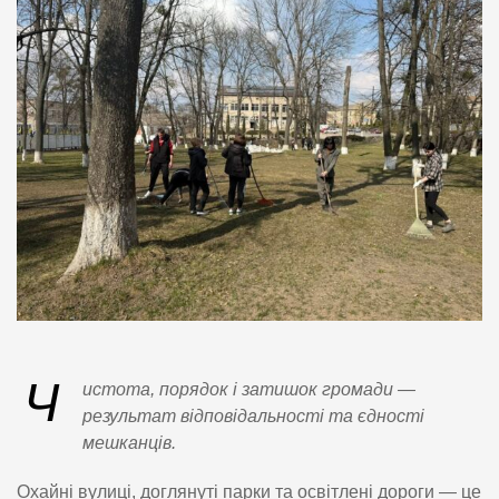
Ч
истота, порядок і затишок громади —
результат відповідальності та єдності
мешканців.
Охайні вулиці, доглянуті парки та освітлені дороги — це