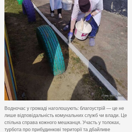
Водночас у громаді наголошують: благоустрій — це не
лише відповідальність комунальних служб чи влади. Це
спільна справа кожного мешканця. Участь у толоках,
турбота про прибудинкові території та дбайливе