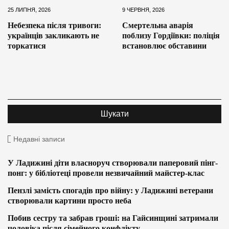
25 ЛИПНЯ, 2026
9 ЧЕРВНЯ, 2026
Небезпека після тривоги:
Смертельна аварія
українців закликають не
поблизу Гордіївки: поліція
торкатися
встановлює обставини
Недавні записи
У Ладижині діти власноруч створювали паперовий пінг-
понг: у бібліотеці провели незвичайний майстер-клас
Пензлі замість спогадів про війну: у Ладижині ветерани
створювали картини просто неба
Побив сестру та забрав гроші: на Гайсинщині затримали
чоловіка після сімейного конфлікту