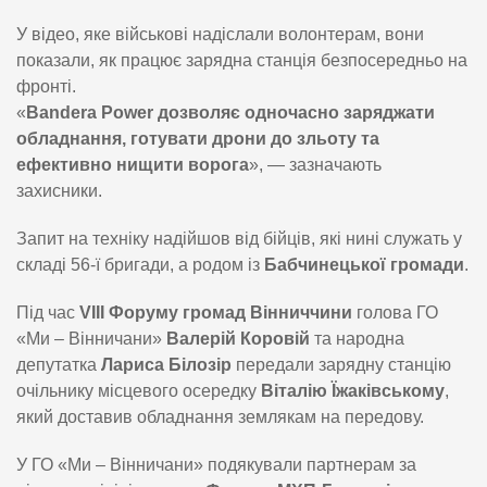
У відео, яке військові надіслали волонтерам, вони
показали, як працює зарядна станція безпосередньо на
фронті.
«
Bandera Power дозволяє одночасно заряджати
обладнання, готувати дрони до зльоту та
ефективно нищити ворога
», — зазначають
захисники.
Запит на техніку надійшов від бійців, які нині служать у
складі 56-ї бригади, а родом із
Бабчинецької громади
.
Під час
VIII Форуму громад Вінниччини
голова ГО
«Ми – Вінничани»
Валерій Коровій
та народна
депутатка
Лариса Білозір
передали зарядну станцію
очільнику місцевого осередку
Віталію Їжаківському
,
який доставив обладнання землякам на передову.
У ГО «Ми – Вінничани» подякували партнерам за