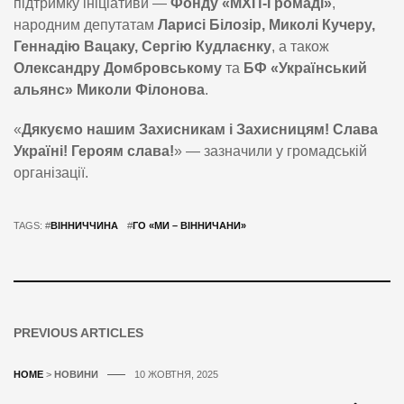
підтримку ініціативи —
Фонду «МХП-Громаді»
,
народним депутатам
Ларисі Білозір, Миколі Кучеру,
Геннадію Вацаку, Сергію Кудлаєнку
, а також
Олександру Домбровському
та
БФ «Український
альянс»
Миколи Філонова
.
«
Дякуємо нашим Захисникам і Захисницям! Слава
Україні! Героям слава!
» — зазначили у громадській
організації.
TAGS: #
ВІННИЧЧИНА
#
ГО «МИ – ВІННИЧАНИ»
PREVIOUS ARTICLES
HOME
>
НОВИНИ
10 ЖОВТНЯ, 2025