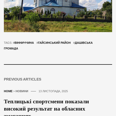
TAGS: #
ВІННИЧЧИНА
#
ГАЙСИНСЬКИЙ РАЙОН
#
ДАШІВСЬКА
ГРОМАДА
PREVIOUS ARTICLES
HOME
>
НОВИНИ
13 ЛИСТОПАДА, 2025
Теплицькі спортсмени показали
високий результат на обласних
змаганнях