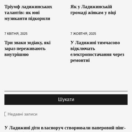
Тріумф ладижинських
Як у Ладижинській
талантів: як юні
громаді жінкам у віці
музиканти підкорили
7 КВІТНЯ, 2025
7 ЖОВТНЯ, 2025
Три знаки зодіаку, які
У Ладижині тимчасово
зараз переживають
відключать
внутрішню
електропостачання через
ремонтні
Недавні записи
У Ладижині діти власноруч створювали паперовий пінг-