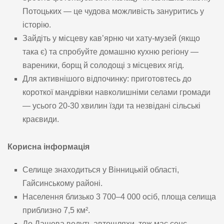
Потоцьких — це чудова можливість зануритись у
історію.
Зайдіть у місцеву кав’ярню чи хату-музей (якщо
така є) та спробуйте домашню кухню регіону —
вареники, борщ й солодощі з місцевих ягід.
Для активнішого відпочинку: приготовтесь до
короткої мандрівки навколишніми селами громади
— усього 20-30 хвилин їзди та незвідані сільські
краєвиди.
Корисна інформація
Селище знаходиться у Вінницькій області,
Гайсинському районі.
Населення близько 3 700–4 000 осіб, площа селища
приблизно 7,5 км².
До Дашева ведуть автошляхи, тож має сенс