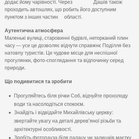
додає йому чарівності. Через Дашів також
проходить автошлях, що робить його доступним
пунктом з інших частин області.
Аутентична атмосфера
Маленькі вулиці, старовинні будівлі, неторканий плин
часу — усе це дозволяє відчути справжнє Поділля без
натовпу туристів. Це чудове місце для неспішної
прогулянки, фото-споглядання та відпочинку серед
природи.
Що подивитися та зробити
Прогуляйтесь біля річки Соб, відчуйте прохолоду
води та насолодіться спокоєм.
Знайдіть і відвідайте Михайлівську церкву:
звертайте увагу на деталі дерев’яної різьби та
архітектурні особливості.
Зробіть фотопауза біля палацу чи залишків маєтку