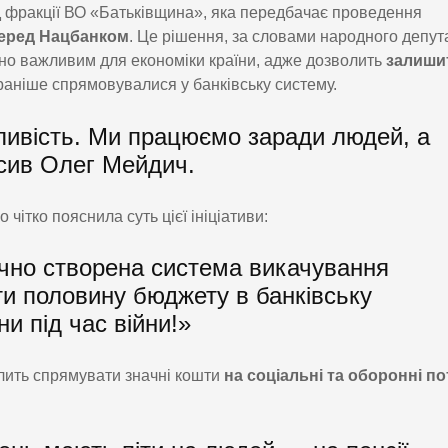
д фракції ВО «Батьківщина», яка передбачає проведення
перед Нацбанком
. Це рішення, за словами народного депут
но важливим для економіки країни, адже дозволить
залиши
і раніше спрямовувалися у банківську систему.
ивість. Ми працюємо заради людей, а
осив Олег Мейдич.
чітко пояснила суть цієї ініціативи:
учно створена система викачування
ти половину бюджету в банківську
и під час війни!»
лить спрямувати значні кошти
на соціальні та оборонні п