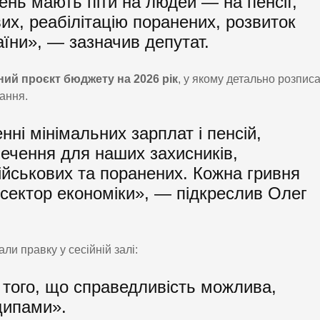
вень мають піти на людей — на пенсії,
вих, реабілітацію поранених, розвиток
аїни», — зазначив депутат.
ий проєкт бюджету на 2026 рік
, у якому детально розпис
ання.
ні мінімальних зарплат і пенсій,
печення для наших захисників,
ійськових та поранених. Кожна гривня
сектор економіки», — підкреслив Олег
ли правку у сесійній залі:
з того, що справедливість можлива,
нципами».