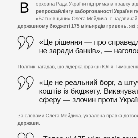
В
ерховна Рада України підтримала правку ві
репрофайлінгу заборгованості України 
«Батьківщини» Олега Мейдича, є надзвичай
державному бюджеті 175 мільярдів гривень
, як
«Це рішення — про справедл
не заради банків», — нагол
Політик нагадав, що лідерка фракції Юлія Тимошенко 
«Це не реальний борг, а шт
коштів із бюджету. Викачува
сферу — злочин проти Україн
За словами Олега Мейдича, ухвалена правка дозво
держави
.