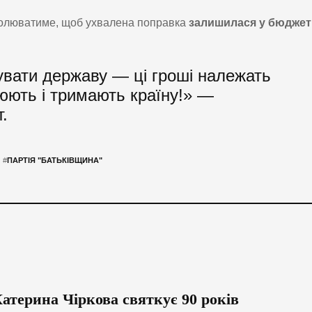
ролюватиме, щоб ухвалена поправка
залишилася у бюджет
увати державу — ці гроші належать
юють і тримають країну!» —
.
#
ПАРТІЯ "БАТЬКІВЩИНА"
атерина Чіркова святкує 90 років