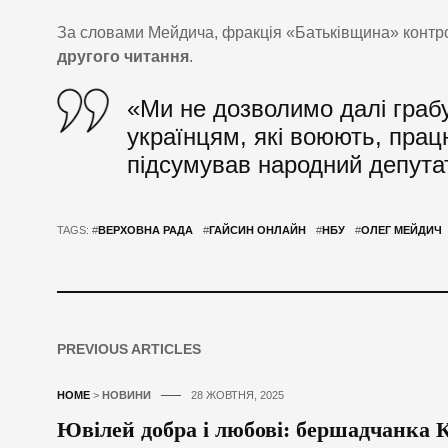
За словами Мейдича, фракція «Батьківщина» конт
другого читання
.
«Ми не дозволимо далі граб
українцям, які воюють, прац
підсумував народний депутат
TAGS: #
ВЕРХОВНА РАДА
#
ГАЙСИН ОНЛАЙН
#
НБУ
#
ОЛЕГ МЕЙДИЧ
PREVIOUS ARTICLES
HOME
>
НОВИНИ
28 ЖОВТНЯ, 2025
Ювілей добра і любові: бершадчанка К