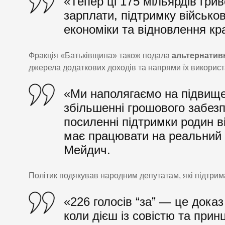
«Тепер ці 175 мільярдів гри
зарплати, підтримку військо
економіки та відновлення кр
Фракція «Батьківщина» також подала
альтернативн
джерела додаткових доходів та напрями їх використ
«Ми наполягаємо на підвищен
збільшенні грошового забез
посиленні підтримки родин в
має працювати на реальний 
Мейдич.
Політик подякував народним депутатам, які підтрима
«226 голосів “за” — це дока
коли дієш із совістю та при