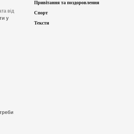
Привітання та поздоровлення
ата від
Спорт
ти у
Тексти
отреби