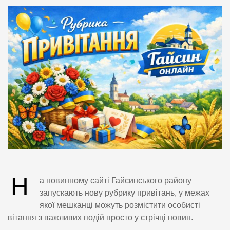
Н
а новинному сайті Гайсинського району
запускають нову рубрику привітань, у межах
якої мешканці можуть розмістити особисті
вітання з важливих подій просто у стрічці новин.