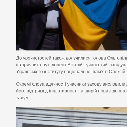
До урочистостей також долучилися голова Ольгопіл
історичних наук, доцент Віталій Тучинський, завіду
Українського інституту національної пам’яті Олексій
Окремі слова вдячності учасники заходу висловили
його підтримці, ініціативності та щирій повазі до і
задум.