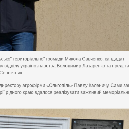
ьської територіальної громади Микола Савченко, кандидат
вач відділу українознавства Володимир Лазаренко та предст
 Серветник.
 директору агрофірми «Ольгопіль» Павлу Каленичу. Саме за
сторії рідного краю вдалося реалізувати важливий меморіальн