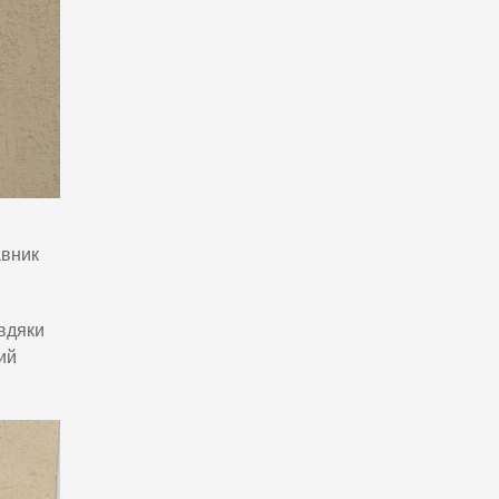
авник
вдяки
ий