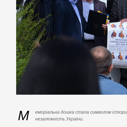
М
еморіальна дошка стала символом істори
незалежність України.