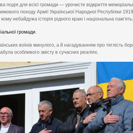
ова подія для всієї громади — урочисте відкриття меморіаль
имового походу Армії Української Народної Республіки 191
, кому небайдужа історія рідного краю і національна пам’ять
ріальної громади
.
нських воїнів минулого, а й нагадуванням про тяглість бо
набула особливого змісту в сучасних реаліях.