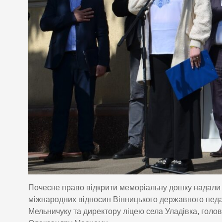
Почесне право відкрити меморіальну дошку надали до
міжнародних відносин Вінницького державного педа
Мельничуку та директору ліцею села Уладівка, голов