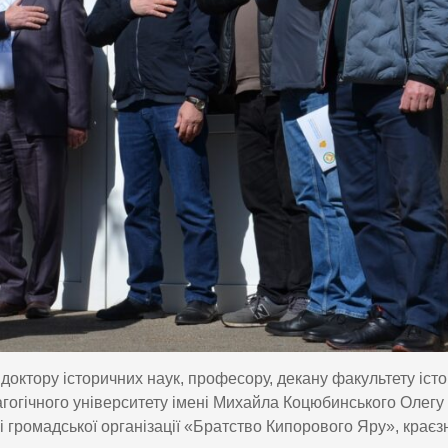
ктору історичних наук, професору, декану факультету істор
гогічного університету імені Михайла Коцюбинського Олегу
і громадської організації «Братство Кипорового Яру», крає