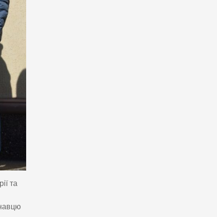
ії та
знавцю