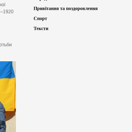
ної
Привітання та поздоровлення
9–1920
Спорт
.
Тексти
ротьби