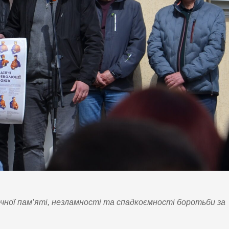
чної пам’яті, незламності та спадкоємності боротьби за