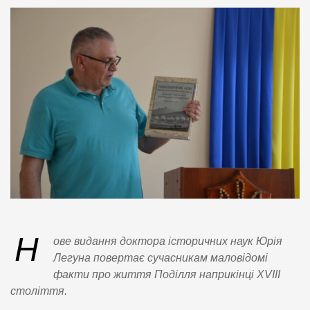
Н
ове видання доктора історичних наук Юрія
Легуна повертає сучасникам маловідомі
факти про життя Поділля наприкінці XVIII
століття.