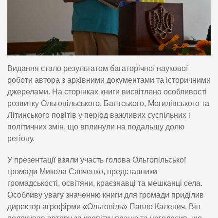
Видання стало результатом багаторічної наукової
роботи автора з архівними документами та історичними
джерелами. На сторінках книги висвітлено особливості
розвитку Ольгопільського, Балтського, Могилівського та
Літинського повітів у період важливих суспільних і
політичних змін, що вплинули на подальшу долю
регіону.
У презентації взяли участь голова Ольгопільської
громади Микола Савченко, представники
громадськості, освітяни, краєзнавці та мешканці села.
Особливу увагу значенню книги для громади приділив
директор агрофірми «Ольгопіль» Павло Каленич. Він