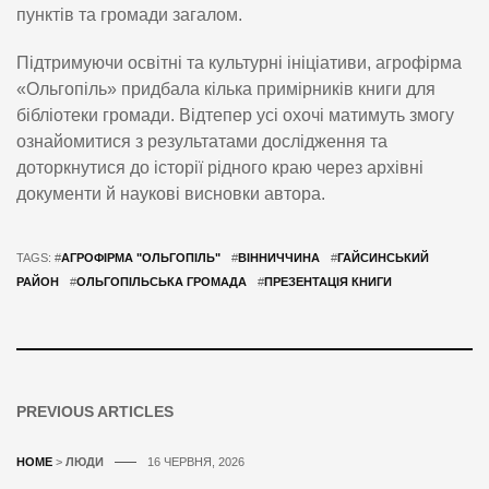
пунктів та громади загалом.
Підтримуючи освітні та культурні ініціативи, агрофірма
«Ольгопіль» придбала кілька примірників книги для
бібліотеки громади. Відтепер усі охочі матимуть змогу
ознайомитися з результатами дослідження та
доторкнутися до історії рідного краю через архівні
документи й наукові висновки автора.
TAGS: #
АГРОФІРМА "ОЛЬГОПІЛЬ"
#
ВІННИЧЧИНА
#
ГАЙСИНСЬКИЙ
РАЙОН
#
ОЛЬГОПІЛЬСЬКА ГРОМАДА
#
ПРЕЗЕНТАЦІЯ КНИГИ
PREVIOUS ARTICLES
HOME
>
ЛЮДИ
16 ЧЕРВНЯ, 2026