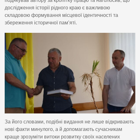
подякував автору за кропітку працю та наголосив, що
дослідження історії рідного краю є важливою
складовою формування місцевої ідентичності та
збереження історичної пам’яті.
За його словами, подібні видання не лише відкривають
нові факти минулого, а й допомагають сучасникам
краще зрозуміти витоки розвитку своїх населених