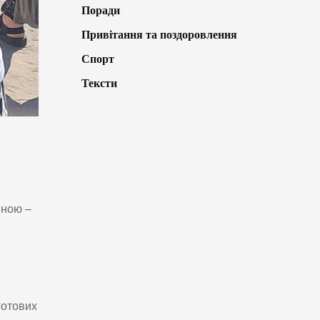
Поради
Привітання та поздоровлення
Спорт
Тексти
иною –
готових