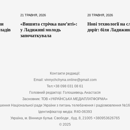
21 ТРАВНЯ, 2026
20 ТРАВНЯ, 2026
ли
«Вишита стрічка пам’яті»:
Нові технології на с
ладів
у Ладижині молодь
доріг: біля Ладижин
започаткувала
Контакти редакції:
Email: vinnychchyna.online@gmail.com
Тел:+38 098 031 08 61
Головний редактор: Голошивець Анастасія
Засновник: ТОВ «УКРАЇНСЬКА МЕДІАПЛАТФОРМА»
шення Національної ради України з питань телебачення і радіомовлення №1
Ідентифікатор медіа: R40-06393
Україна, м. Вінниця бульв. Свободи , буд. 8, 21005 +380953626765
© 2025