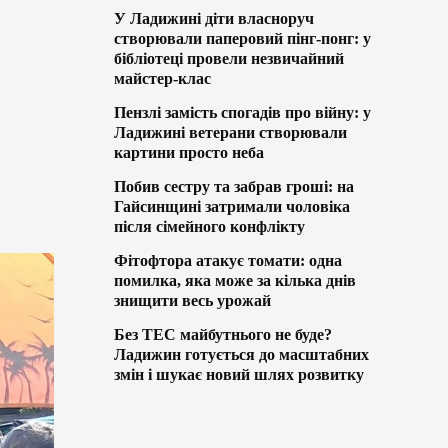
У Ладижині діти власноруч
створювали паперовий пінг-понг: у
бібліотеці провели незвичайний
майстер-клас
Пензлі замість спогадів про війну: у
Ладижині ветерани створювали
картини просто неба
Побив сестру та забрав гроші: на
Гайсинщині затримали чоловіка
після сімейного конфлікту
Фітофтора атакує томати: одна
помилка, яка може за кілька днів
знищити весь урожай
Без ТЕС майбутнього не буде?
Ладижин готується до масштабних
змін і шукає новий шлях розвитку