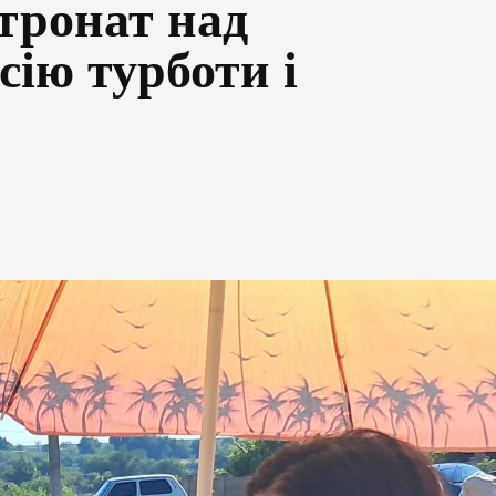
тронат над
ію турботи і