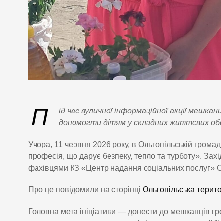
П
ід час вуличної інформаційної акції мешк
допомогти дітям у складних життєвих об
Учора, 11 червня 2026 року, в Ольгопільській грома
професія, що дарує безпеку, тепло та турботу». Захі
фахівцями КЗ «Центр надання соціальних послуг» Ол
Про це повідомили на сторінці
Ольгопільська терит
Головна мета ініціативи — донести до мешканців гр