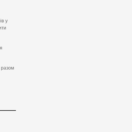
ів у
ити
я
я разом