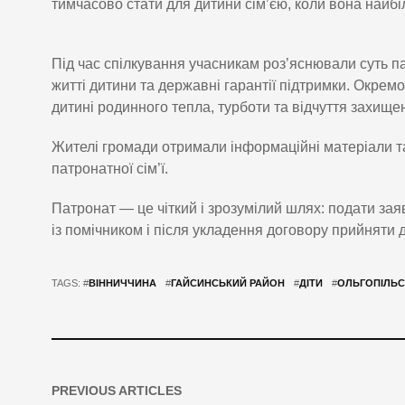
тимчасово стати для дитини сім’єю, коли вона найбі
Під час спілкування учасникам роз’яснювали суть па
житті дитини та державні гарантії підтримки. Окрем
дитині родинного тепла, турботи та відчуття захищен
Жителі громади отримали інформаційні матеріали т
патронатної сім’ї.
Патронат — це чіткий і зрозумілий шлях: подати за
із помічником і після укладення договору прийняти 
TAGS: #
ВІННИЧЧИНА
#
ГАЙСИНСЬКИЙ РАЙОН
#
ДІТИ
#
ОЛЬГОПІЛЬС
PREVIOUS ARTICLES