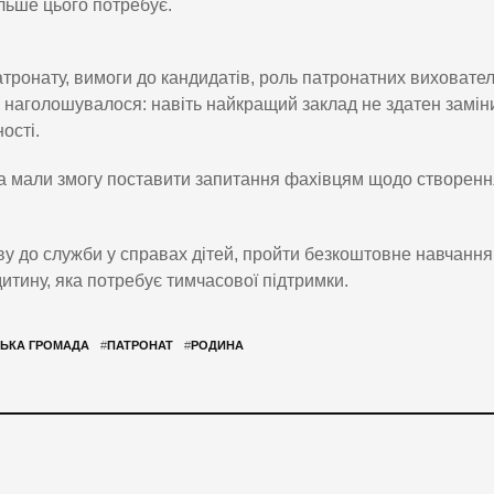
льше цього потребує.
тронату, вимоги до кандидатів, роль патронатних виховател
о наголошувалося: навіть найкращий заклад не здатен замін
ості.
а мали змогу поставити запитання фахівцям щодо створенн
яву до служби у справах дітей, пройти безкоштовне навчанн
дитину, яка потребує тимчасової підтримки.
ЬКА ГРОМАДА
#
ПАТРОНАТ
#
РОДИНА