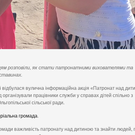
анцям розповіли, як стати патронатними вихователями та
ставинах.
ді відбулася вулична інформаційна акція «Патронат над дит
д організували працівники служби у справах дітей спільно з
ьгопільської сільської ради.
оріальна громада
.
омади важливість патронату над дитиною та знайти людей, 